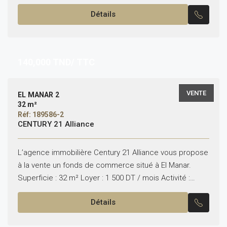
Un salon donnant...
Détails
140,000
TND/ TTC
VENTE
EL MANAR 2
32 m²
Réf: 189586-2
CENTURY 21 Alliance
L’agence immobilière Century 21 Alliance vous propose
à la vente un fonds de commerce situé à El Manar.
Superficie : 32 m² Loyer : 1 500 DT / mois Activité :
restauration...
Détails