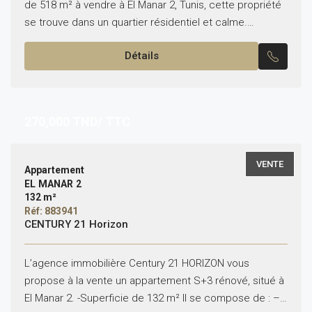
de 518 m² à vendre à El Manar 2, Tunis, cette propriété
se trouve dans un quartier résidentiel et calme.
*Composition*: Au rez de...
Détails
270,000
TND/ TTC
VENTE
Appartement
EL MANAR 2
132 m²
Réf: 883941
CENTURY 21 Horizon
L’agence immobilière Century 21 HORIZON vous
propose à la vente un appartement S+3 rénové, situé à
El Manar 2. -Superficie de 132 m² Il se compose de : –