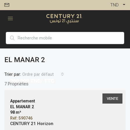
TND
EL MANAR 2
Trier par:
Ordre par défaut
260,000
TND/ TTC
7 Propriétés
VENTE
Appartement
EL MANAR 2
98 m²
Réf: 590746
CENTURY 21 Horizon