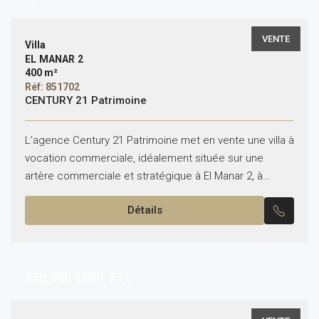
VENTE
Villa
EL MANAR 2
400 m²
Réf: 851702
CENTURY 21 Patrimoine
L’agence Century 21 Patrimoine met en vente une villa à
vocation commerciale, idéalement située sur une
artère commerciale et stratégique à El Manar 2, à
proximité de la clinique Avicenne. -Superficie du...
Détails
250,000
TND/ TTC