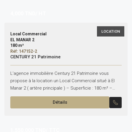
4,000
TND/ HT
LOCATION
Local Commercial
EL MANAR 2
180 m²
Réf: 147152-2
CENTURY 21 Patrimoine
L’agence immobilière Century 21 Patrimoine vous
propose à la location un Local Commercial situé à El
Manar 2 ( artère principale ) – Superficie : 180 m² –
type de contrat :...
Détails
1,550,000
TND/ TTC