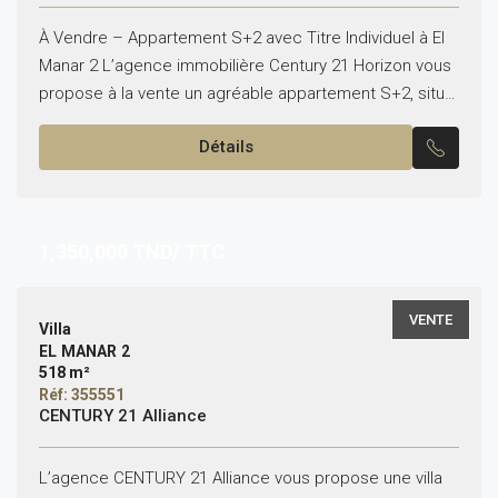
À Vendre – Appartement S+2 avec Titre Individuel à El
Manar 2 L’agence immobilière Century 21 Horizon vous
propose à la vente un agréable appartement S+2, situé
au rez-de-chaussée dans un quartier...
Détails
1,350,000
TND/ TTC
VENTE
Villa
EL MANAR 2
518 m²
Réf: 355551
CENTURY 21 Alliance
L’agence CENTURY 21 Alliance vous propose une villa