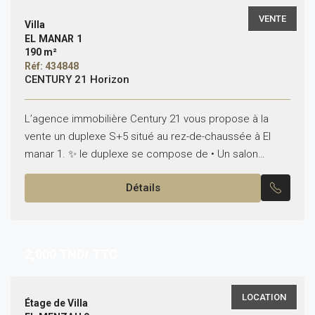
VENTE
Villa
EL MANAR 1
190 m²
Réf: 434848
CENTURY 21 Horizon
L’agence immobilière Century 21 vous propose à la
vente un duplexe S+5 situé au rez-de-chaussée à El
manar 1. ✨ le duplexe se compose de • Un salon
lumineux • cinq chambres...
Détails
2,000
TND/ TTC
LOCATION
Étage de Villa