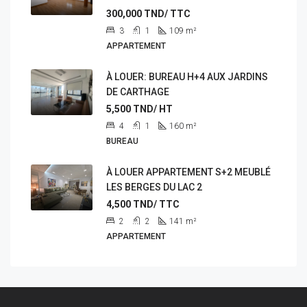
300,000
TND/ TTC
3
1
109
m²
APPARTEMENT
À LOUER: BUREAU H+4 AUX JARDINS
DE CARTHAGE
5,500
TND/ HT
4
1
160
m²
BUREAU
À LOUER APPARTEMENT S+2 MEUBLÉ
LES BERGES DU LAC 2
4,500
TND/ TTC
2
2
141
m²
APPARTEMENT