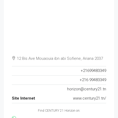
12 Bis Ave Mouaouia ibn abi Sofiene, Ariana 2037
+21699483349
+216 99483349
horizon@century21.tn
Site Internet
www.century21.tn/
Find CENTURY 21 Horizon on: