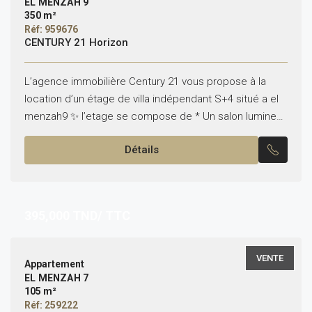
EL MENZAH 9
350 m²
Réf: 959676
CENTURY 21 Horizon
L’agence immobilière Century 21 vous propose à la
location d’un étage de villa indépendant S+4 situé a el
menzah9 ✨ l’etage se compose de * Un salon lumineux
* quatres chambres à...
Détails
395,000
TND/ TTC
VENTE
Appartement
EL MENZAH 7
105 m²
Réf: 259222