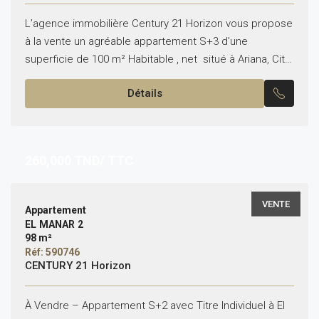
L’agence immobilière Century 21 Horizon vous propose
à la vente un agréable appartement S+3 d’une
superficie de 100 m² Habitable , net situé à Ariana, Cité
Essaha, dans un quartier résidentiel et...
Détails
260,000
TND/ TTC
VENTE
Appartement
EL MANAR 2
98 m²
Réf: 590746
CENTURY 21 Horizon
À Vendre – Appartement S+2 avec Titre Individuel à El