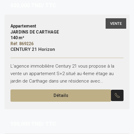
620,000
TND/ TTC
VENTE
Appartement
JARDINS DE CARTHAGE
140 m²
Réf: 869226
CENTURY 21 Horizon
L’agence immobilière Century 21 vous propose à la
vente un appartement S+2 situé au 4eme étage au
jardin de Carthage dans une résidence avec
ascensseur. ✨ l’appartement se compose de * Un...
Détails
550,000
TND/ TTC