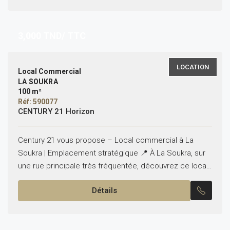
3,000
TND/ TTC
LOCATION
Local Commercial
LA SOUKRA
100 m²
Réf: 590077
CENTURY 21 Horizon
Century 21 vous propose – Local commercial à La
Soukra | Emplacement stratégique 📍 À La Soukra, sur
une rue principale très fréquentée, découvrez ce local
commercial de 100 m², idéal pour...
Détails