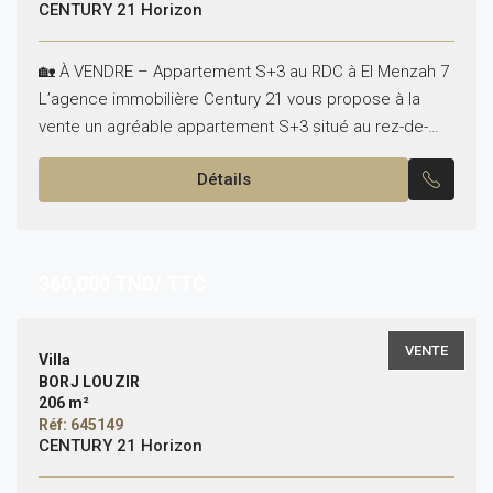
CENTURY 21 Horizon
🏡 À VENDRE – Appartement S+3 au RDC à El Menzah 7
L’agence immobilière Century 21 vous propose à la
vente un agréable appartement S+3 situé au rez-de-
chaussée à El Menzah 7....
Détails
360,000
TND/ TTC
VENTE
Villa
BORJ LOUZIR
206 m²
Réf: 645149
CENTURY 21 Horizon