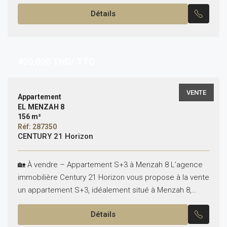
superficie de 141 m², composé de :...
Détails
400,000
TND/ TTC
VENTE
Appartement
EL MENZAH 8
156 m²
Réf: 287350
CENTURY 21 Horizon
🏡 À vendre – Appartement S+3 à Menzah 8 L’agence
immobilière Century 21 Horizon vous propose à la vente
un appartement S+3, idéalement situé à Menzah 8,
dans un quartier résidentiel calme,...
Détails