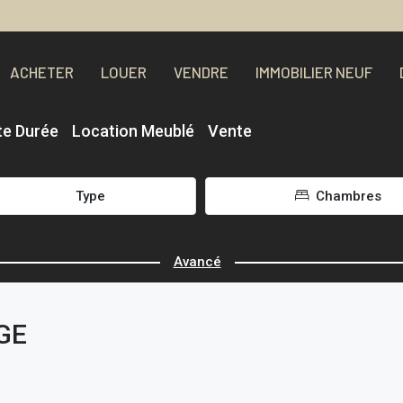
ACHETER
LOUER
VENDRE
IMMOBILIER NEUF
te Durée
Location Meublé
Vente
Type
Chambres
Avancé
GE