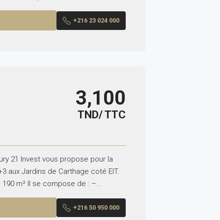
+216 23 024 000
3,100
TND/ TTC
ry 21 Invest vous propose pour la
3 aux Jardins de Carthage coté EIT.
: 190 m² Il se compose de : –...
+216 50 950 000