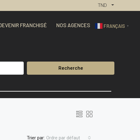
TND
DEVENIR FRANCHISÉ
NOS AGENCES
FRANÇAIS
▼
Recherche
Trier par:
Ordre par défaut