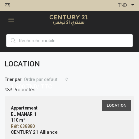
TND
LOCATION
Trier par:
Ordre par défaut
1,300
TND/ TTC
933 Propriétés
LOCATION
Appartement
EL MANAR 1
110 m²
Réf: 638880
CENTURY 21 Alliance