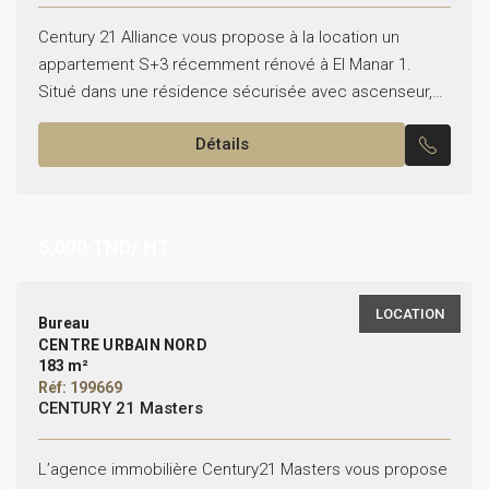
Century 21 Alliance vous propose à la location un
appartement S+3 récemment rénové à El Manar 1.
Situé dans une résidence sécurisée avec ascenseur,
cet appartement se compose de : Salon lumineux...
Détails
5,000
TND/ HT
LOCATION
Bureau
CENTRE URBAIN NORD
183 m²
Réf: 199669
CENTURY 21 Masters
L’agence immobilière Century21 Masters vous propose