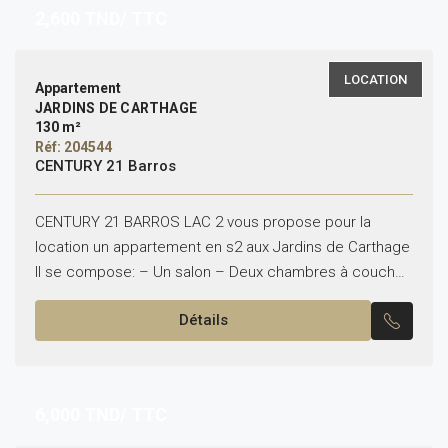
2,600
TND/ TTC
LOCATION
Appartement
JARDINS DE CARTHAGE
130 m²
Réf: 204544
CENTURY 21 Barros
CENTURY 21 BARROS LAC 2 vous propose pour la
location un appartement en s2 aux Jardins de Carthage
Il se compose: – Un salon – Deux chambres à coucher
– Une cuisine...
Détails
6,000
TND/ TTC