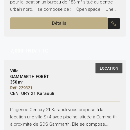
pour la location un bureau de 183 m² situé au centre
urbain nord. Il se compose de : – Open space – Une
Salle de serveur...
Détails
7,000
TND/ TTC
LOCATION
Villa
GAMMARTH FORÊT
350 m²
Réf: 229321
CENTURY 21 Karaouli
L’agence Century 21 Karaouli vous propose à la
location une villa S+4 avec piscine, située à Gammarth,
à proximité de SOS Gammarth. Elle se compose