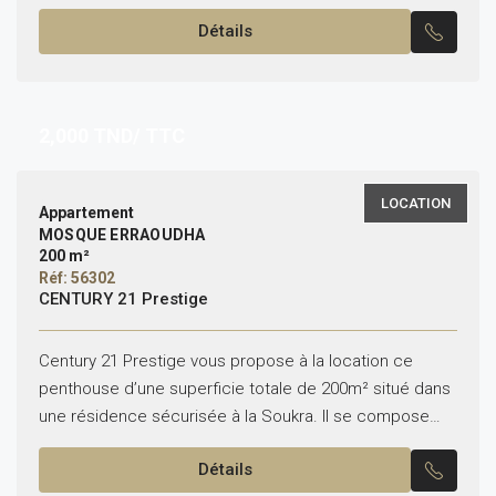
comme suit : Au rez-de-jardin : -Un...
Détails
2,000
TND/ TTC
LOCATION
Appartement
MOSQUE ERRAOUDHA
200 m²
Réf: 56302
CENTURY 21 Prestige
Century 21 Prestige vous propose à la location ce
penthouse d’une superficie totale de 200m² situé dans
une résidence sécurisée à la Soukra. Il se compose
comme suit : – Salon, salle...
Détails