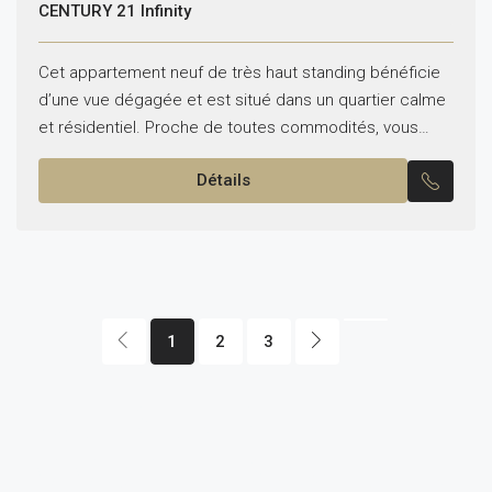
CENTURY 21 Infinity
Cet appartement neuf de très haut standing bénéficie
d’une vue dégagée et est situé dans un quartier calme
et résidentiel. Proche de toutes commodités, vous
trouverez des supermarchés, des cafés, et des...
Détails
1
2
3
LOUER UN BIEN
IMMOBILIER AVEC UN