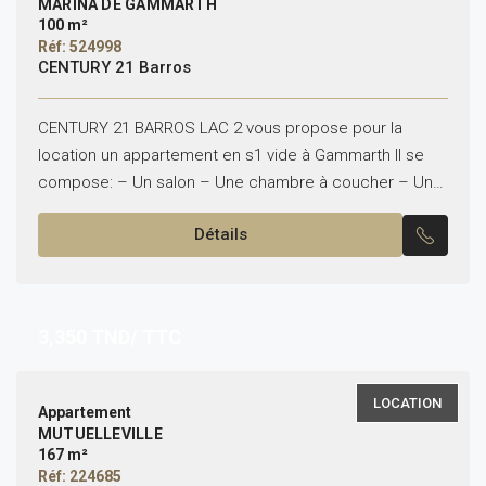
MARINA DE GAMMARTH
100 m²
Réf: 524998
CENTURY 21 Barros
CENTURY 21 BARROS LAC 2 vous propose pour la
location un appartement en s1 vide à Gammarth Il se
compose: – Un salon – Une chambre à coucher – Une
cuisine équipée...
Détails
3,350
TND/ TTC
LOCATION
Appartement
MUTUELLEVILLE
167 m²
Réf: 224685