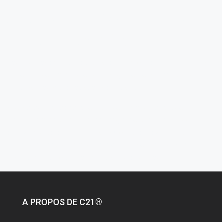
AGENT IMMOBILIER
CENTURY 21:
Louer un logement avec un agent immobilier CENTURY 21 ?
Louer un bien immobilier, qu’il s’agisse de son habitation
principale ou d’une location de vacances.
Vous êtes à la recherche d’un bien immobilier à louer à La
Marsa, Gammarth, aouina, carthage, centre urbain nord,
ennasr, mutuelle ville, Menzah ? Consultez les meilleures
offres de location immobilière en Tunisie. Maison, Villa,
Appartement, Local Commercial, Bureau à louer.
A PROPOS DE C21®