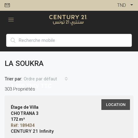
TND
LA SOUKRA
Trier par:
Ordre par défaut
1,800
TND/ TTC
303 Propriétés
LOCATION
Étage de Villa
CHOTRANA 3
172 m²
Réf: 189434
CENTURY 21 Infinity