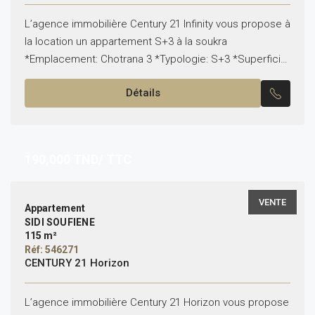
L’agence immobilière Century 21 Infinity vous propose à
la location un appartement S+3 à la soukra
*Emplacement: Chotrana 3 *Typologie: S+3 *Superficie:
172 m² *État: vide Il est composé de: -Un salon,...
Détails
190,000
TND/ TTC
VENTE
Appartement
SIDI SOUFIENE
115 m²
Réf: 546271
CENTURY 21 Horizon
L’agence immobilière Century 21 Horizon vous propose