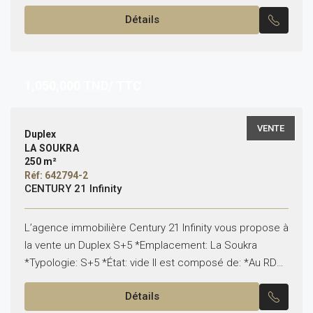
de: *Au RDC: -Un salon, une...
Détails
1,050,000
TND/ TTC
VENTE
Duplex
LA SOUKRA
250 m²
Réf: 642794-2
CENTURY 21 Infinity
L’agence immobilière Century 21 Infinity vous propose à
la vente un Duplex S+5 *Emplacement: La Soukra
*Typologie: S+5 *État: vide Il est composé de: *Au RDC:
-Un salon, une salle à manger...
Détails