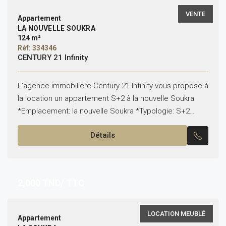
VENTE
Appartement
LA NOUVELLE SOUKRA
124 m²
Réf: 334346
CENTURY 21 Infinity
L’agence immobilière Century 21 Infinity vous propose à
la location un appartement S+2 à la nouvelle Soukra
*Emplacement: la nouvelle Soukra *Typologie: S+2
*Superficie: 124 m² *État: vide Il est composé de:...
Détails
2,000
TND/ TTC
LOCATION MEUBLÉ
Appartement