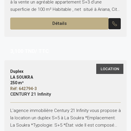
à la vente un agréable appartement S+3 d’une
superficie de 100 m² Habitable , net situé à Ariana, Cité
Essaha, dans un quartier résidentiel et...
Détails
3,100
TND/ TTC
LOCATION
Duplex
LA SOUKRA
250 m²
Réf: 642794-3
CENTURY 21 Infinity
L’agence immobilière Century 21 Infinity vous propose à
la location un duplex S+5 à La Soukra *Emplacement:
La Soukra *Typologie: S+5 *État: vide Il est composé