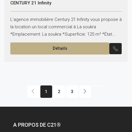
CENTURY 21 Infinity
L’agence immobilière Century 21 Infinity vous propose à
la location un local commercial à La soukra
*Emplacement: La soukra *Superficie: 125 m² *État:
vide Pour plus d’informations, veuillez contacter notre
Détails
conseiller sur...
1
2
3
A PROPOS DE C21®