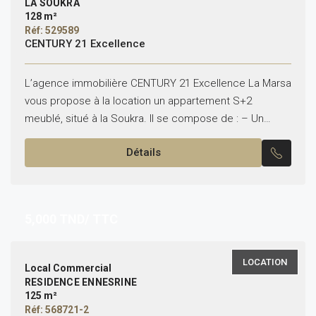
LA SOUKRA
128 m²
Réf: 529589
CENTURY 21 Excellence
L’agence immobilière CENTURY 21 Excellence La Marsa
vous propose à la location un appartement S+2
meublé, situé à la Soukra. Il se compose de : – Un
salon avec terrasse – Une...
Détails
5,000
TND/ TTC
LOCATION
Local Commercial
RESIDENCE ENNESRINE
125 m²
Réf: 568721-2