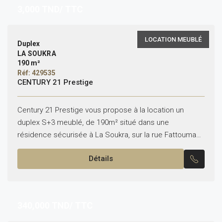
3,000
TND/ TTC
LOCATION MEUBLÉ
Duplex
LA SOUKRA
190 m²
Réf: 429535
CENTURY 21 Prestige
Century 21 Prestige vous propose à la location un
duplex S+3 meublé, de 190m² situé dans une
résidence sécurisée à La Soukra, sur la rue Fattouma
Bourguiba. Il se compose comme suit...
Détails
340,000
TND/ TTC