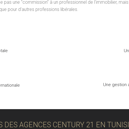
se pas une "commission" à un professionnel de l'immobilier, mai
ue pour d'autres professions libérales.
tale
Un
Une gestion 
rnationale
 DES AGENCES CENTURY 21 EN TUNIS