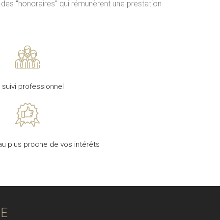
s des "honoraires" qui rémunèrent une prestation
 suivi professionnel
au plus proche de vos intérêts
IE