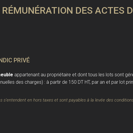
 RÉMUNÉRATION DES ACTES DE
NDIC PRIVÉ
meuble
appartenant au propriétaire et dont tous les lots sont gér
annuelles des charges) : à partir de 150 DT HT, par an et par lot p
s s’entendent en hors taxes et sont payables à la levée des condition