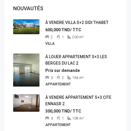
NOUVAUTÉS
À VENDRE VILLA S+2 SIDI THABET
600,000
TND/ TTC
2
1
200
m²
VILLA
À LOUER APPARTEMENT S+3 LES
BERGES DU LAC 2
Prix sur demande
3
2
194
m²
APPARTEMENT
À VENDRE APPARTEMENT S+3 CITE
ENNASR 2
300,000
TND/ TTC
3
1
109
m²
APPARTEMENT