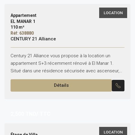
LOCATION
Appartement
EL MANAR 1
110 m²
Réf: 638880
CENTURY 21 Alliance
Century 21 Alliance vous propose à la location un
appartement S+3 récemment rénové à El Manar 1.
Situé dans une résidence sécurisée avec ascenseur,
cet appartement se compose de : Salon lumineux...
Détails
2,500
TND/ TTC
LOCATION
Étage de Villa