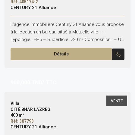
Réf: 405174-2
CENTURY 21 Alliance
L’agence immobilière Century 21 Alliance vous propose
à la location un bureau situé à Mutuelle ville . –
Typologie : H+6 – Superficie :220m² Composition : – Un
Hall – Six pièces...
Détails
900,000
TND/ TTC
VENTE
Villa
CITÉ BHAR LAZREG
400 m²
Réf: 387793
CENTURY 21 Alliance