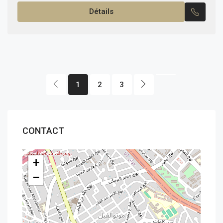
jardin....
Détails
1
2
3
CONTACT
+
−