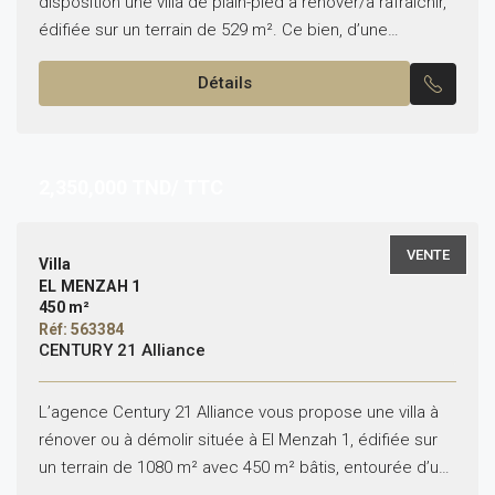
disposition une villa de plain-pied à rénover/à rafraichir,
édifiée sur un terrain de 529 m². Ce bien, d’une
superficie bâtie d’environ 200 m², bénéficie...
Détails
2,350,000
TND/ TTC
VENTE
Villa
EL MENZAH 1
450 m²
Réf: 563384
CENTURY 21 Alliance
L’agence Century 21 Alliance vous propose une villa à
rénover ou à démolir située à El Menzah 1, édifiée sur
un terrain de 1080 m² avec 450 m² bâtis, entourée d’un