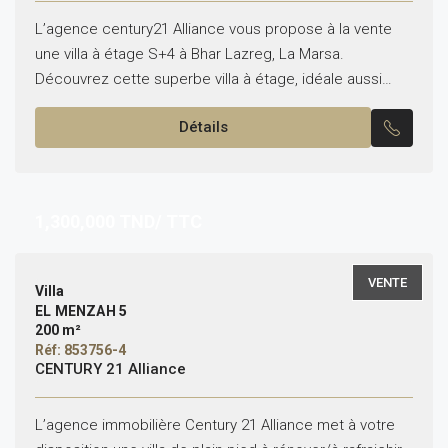
L’agence century21 Alliance vous propose à la vente
une villa à étage S+4 à Bhar Lazreg, La Marsa.
Découvrez cette superbe villa à étage, idéale aussi
bien pour un usage d’habitation que...
Détails
1,300,000
TND/ TTC
VENTE
Villa
EL MENZAH 5
200 m²
Réf: 853756-4
CENTURY 21 Alliance
L’agence immobilière Century 21 Alliance met à votre