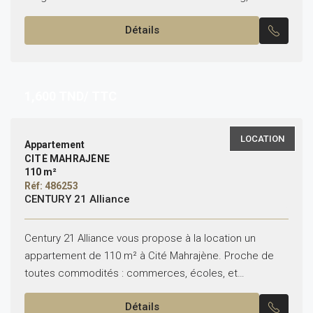
avec soin, se...
Détails
1,600
TND/ TTC
LOCATION
Appartement
CITÉ MAHRAJÈNE
110 m²
Réf: 486253
CENTURY 21 Alliance
Century 21 Alliance vous propose à la location un
appartement de 110 m² à Cité Mahrajène. Proche de
toutes commodités : commerces, écoles, et
transports en commun sont accessibles à pied en...
Détails