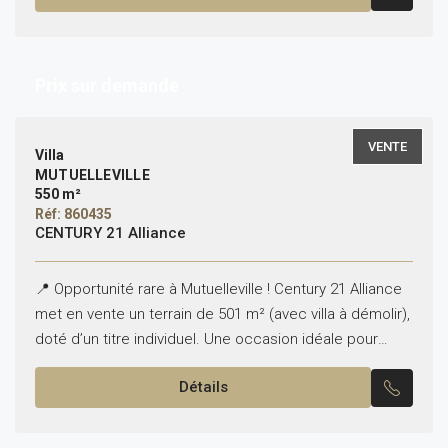
Prix sur demande
VENTE
Villa
MUTUELLEVILLE
550 m²
Réf: 860435
CENTURY 21 Alliance
📍 Opportunité rare à Mutuelleville ! Century 21 Alliance
met en vente un terrain de 501 m² (avec villa à démolir),
doté d’un titre individuel. Une occasion idéale pour
concrétiser votre projet...
Détails