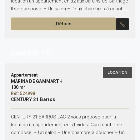
location un appartement en s2 aux Jardins de Carthage
Il se compose: – Un salon – Deux chambres à coucher
– Une cuisine...
Détails
1,600
TND/ TTC
LOCATION
Appartement
MARINA DE GAMMARTH
100 m²
Réf: 524998
CENTURY 21 Barros
CENTURY 21 BARROS LAC 2 vous propose pour la
location un appartement en s1 vide à Gammarth Il se
compose: – Un salon – Une chambre à coucher – Une