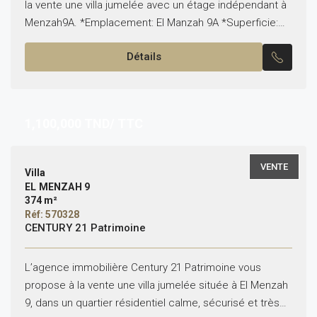
la vente une villa jumelée avec un étage indépendant à
Menzah9A. *Emplacement: El Manzah 9A *Superficie:
600 m² couvert / 375m² terrain *État: vide...
Détails
1,100,000
TND/ TTC
VENTE
Villa
EL MENZAH 9
374 m²
Réf: 570328
CENTURY 21 Patrimoine
L’agence immobilière Century 21 Patrimoine vous
propose à la vente une villa jumelée située à El Menzah
9, dans un quartier résidentiel calme, sécurisé et très