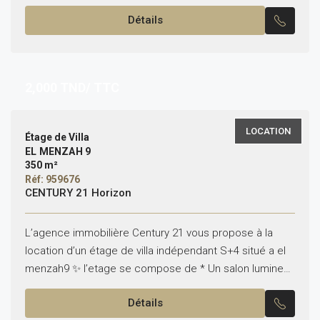
recherché. Caractéristiques du bien : Superficie...
Détails
2,000
TND/ TTC
LOCATION
Étage de Villa
EL MENZAH 9
350 m²
Réf: 959676
CENTURY 21 Horizon
L’agence immobilière Century 21 vous propose à la
location d’un étage de villa indépendant S+4 situé a el
menzah9 ✨ l’etage se compose de * Un salon lumineux
* quatres chambres à...
Détails