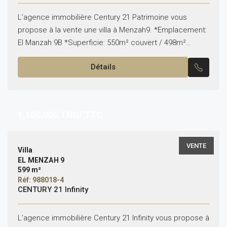
L’agence immobilière Century 21 Patrimoine vous
propose à la vente une villa à Menzah9. *Emplacement:
El Manzah 9B *Superficie: 550m² couvert / 498m²
terrain Ce bien est situé dans un quartier calme...
Détails
1,100,000
TND/ TTC
VENTE
Villa
EL MENZAH 9
599 m²
Réf: 988018-4
CENTURY 21 Infinity
L’agence immobilière Century 21 Infinity vous propose à