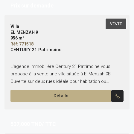
Prix sur demande
VENTE
Villa
EL MENZAH 9
956 m²
Réf: 771518
CENTURY 21 Patrimoine
L’agence immobilière Century 21 Patrimoine vous
propose à la vente une villa située à El Menzah 9B,
Ouverte sur deux rues idéale pour habitation ou
investissement. *Superficie terrain : 581 m² *Surface...
Détails
537,000
TND/ TTC