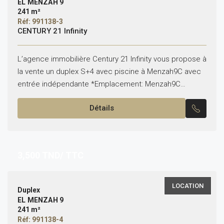
EL MENZAH 9
241 m²
Réf: 991138-3
CENTURY 21 Infinity
L’agence immobilière Century 21 Infinity vous propose à
la vente un duplex S+4 avec piscine à Menzah9C avec
entrée indépendante *Emplacement: Menzah9C
*Typologie: S+4 (y compris le séjour) *Superficie: 241
Détails
m² Il...
3,500
TND/ TTC
LOCATION
Duplex
EL MENZAH 9
241 m²
Réf: 991138-4