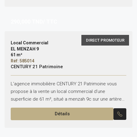
290,000
TND/ TTC
DIRECT PROMOTEUR
Local Commercial
EL MENZAH 9
61 m²
Réf: 585014
CENTURY 21 Patrimoine
L’agence immobilière CENTURY 21 Patrimoine vous
propose à la vente un local commercial d’une
superficie de 61 m², situé a menzah 9c sur une artère
principale , offrant une excellente visibilité pour...
Détails