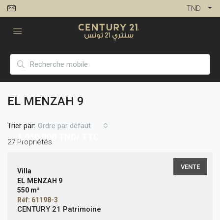
TND
EL MENZAH 9
Trier par:
Ordre par défaut
1,050,000
TND/ TTC
27 Propriétés
VENTE
Villa
EL MENZAH 9
550 m²
Réf: 61198-3
CENTURY 21 Patrimoine