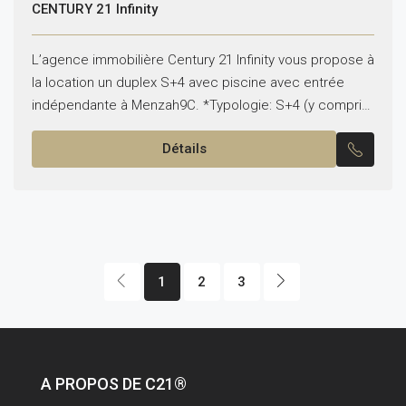
CENTURY 21 Infinity
L’agence immobilière Century 21 Infinity vous propose à
la location un duplex S+4 avec piscine avec entrée
indépendante à Menzah9C. *Typologie: S+4 (y compris
le séjour) *Superficie: 241 m² Il est composé...
Détails
1
2
3
A PROPOS DE C21®