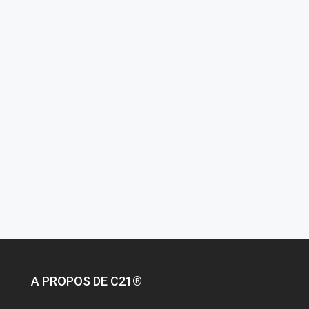
AGENT IMMOBILIER
CENTURY 21:
Acheter un logement avec un agent immobilier CENTURY 21 ?
Achat de votre bien immobilier, qu’il s’agisse de son
habitation principale ou d’un achat pour investissement.
Vous êtes à la recherche d’un bien immobilier à la vente à La
Marsa, Gammarth, aouina, carthage, centre urbain nord,
ennasr, mutuelle ville, Menzah ? Consultez les meilleures
offres de vente immobilière en Tunisie. Maison, Villa,
Appartement, Local Commercial, Bureau à louer.
A PROPOS DE C21®