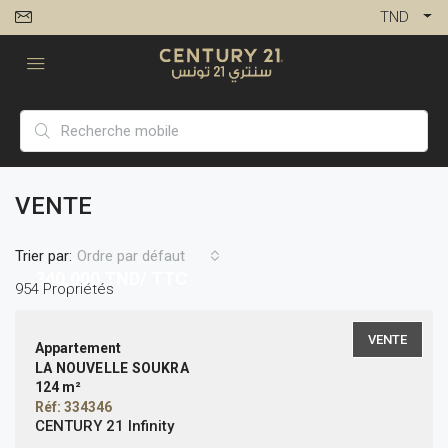
TND
VENTE
Trier par:
Ordre par défaut
340,000
TND/ TTC
954 Propriétés
VENTE
Appartement
LA NOUVELLE SOUKRA
124 m²
Réf: 334346
CENTURY 21 Infinity