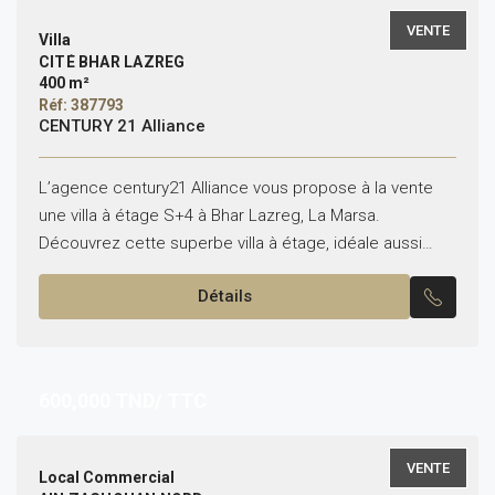
VENTE
Villa
CITÉ BHAR LAZREG
400 m²
Réf: 387793
CENTURY 21 Alliance
L’agence century21 Alliance vous propose à la vente
une villa à étage S+4 à Bhar Lazreg, La Marsa.
Découvrez cette superbe villa à étage, idéale aussi
bien pour un usage d’habitation que...
Détails
600,000
TND/ TTC
VENTE
Local Commercial