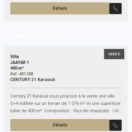
compose...
Détails
1,300,000
TND/ TTC
VENTE
Villa
JAAFAR 1
400 m²
Réf: 481188
CENTURY 21 Karaouli
Century 21 Karaouli vous propose à la vente une villa
S+4 édifiée sur un terrain de 1 076 m² et une superficie
bâtie de 400 m². Composition : -Rez-de-chaussée : -Un
salon...
Détails