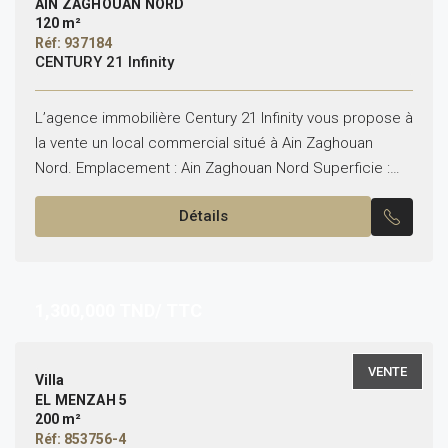
AIN ZAGHOUAN NORD
120 m²
Réf: 937184
CENTURY 21 Infinity
L’agence immobilière Century 21 Infinity vous propose à
la vente un local commercial situé à Ain Zaghouan
Nord. Emplacement : Ain Zaghouan Nord Superficie :
120 m² répartis sur deux étages. Le...
Détails
1,300,000
TND/ TTC
VENTE
Villa
EL MENZAH 5
200 m²
Réf: 853756-4