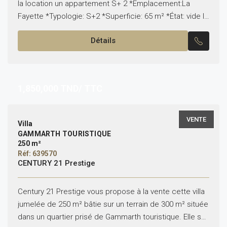
la location un appartement S+ 2 *Emplacement:La
Fayette *Typologie: S+2 *Superficie: 65 m² *État: vide Il
est composé de: -Un salon, une salle à...
Détails
1,850,000
TND/ TTC
VENTE
Villa
GAMMARTH TOURISTIQUE
250 m²
Réf: 639570
CENTURY 21 Prestige
Century 21 Prestige vous propose à la vente cette villa
jumelée de 250 m² bâtie sur un terrain de 300 m² située
dans un quartier prisé de Gammarth touristique. Elle se