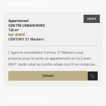
580,000
TND/ TTC
VENTE
Appartement
CENTRE URBAIN NORD
125 m²
Réf: 83894
CENTURY 21 Masters
L’agence immobilière Century 21 Masters vous
propose pour la vente un appartement en S+2 avec
60m² Jardin situé au centre urbain nord Il se compose
de : – Un salon – Une...
Détails
900,000
TND/ TTC