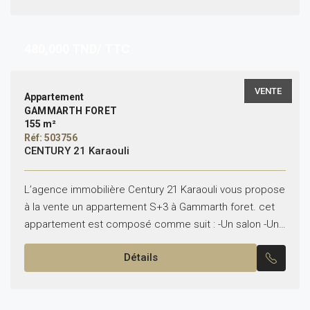
480,000
TND/ TTC
VENTE
Appartement
GAMMARTH FORÊT
155 m²
Réf: 503756
CENTURY 21 Karaouli
L’agence immobilière Century 21 Karaouli vous propose
à la vente un appartement S+3 à Gammarth foret. cet
appartement est composé comme suit : -Un salon -Une
cuisine équipée avec séchoir -Une Suite...
Détails