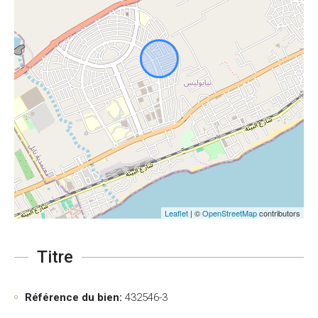
Leaflet
| ©
OpenStreetMap
contributors
Titre
Référence du bien:
432546-3