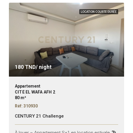
LOCATION COURTE DURÉE
180
TND/ night
Appartement
CITÉ EL WAFA AFH 2
80 m²
Réf: 310930
CENTURY 21 Challenge
À louer – Appartement S+1 en location estivale 🏖️