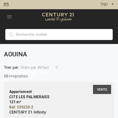
TND
AOUINA
Trier par:
Ordre par défaut
390,000
TND/ TTC
68 Propriétés
VENTE
Appartement
CITÉ LES PALMERAIES
121 m²
Réf: 339220-2
CENTURY 21 Infinity