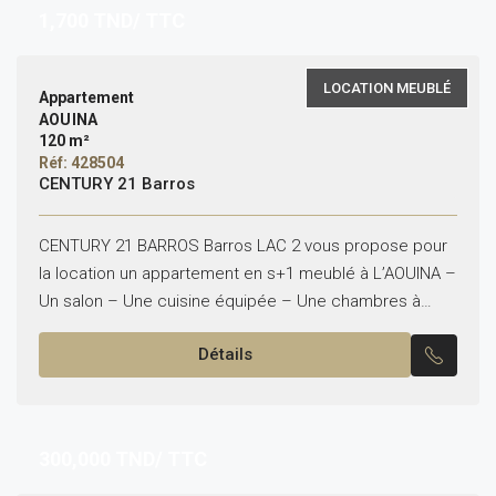
1,700
TND/ TTC
LOCATION MEUBLÉ
Appartement
AOUINA
120 m²
Réf: 428504
CENTURY 21 Barros
CENTURY 21 BARROS Barros LAC 2 vous propose pour
la location un appartement en s+1 meublé à L’AOUINA –
Un salon – Une cuisine équipée – Une chambres à
coucher – Une...
Détails
300,000
TND/ TTC