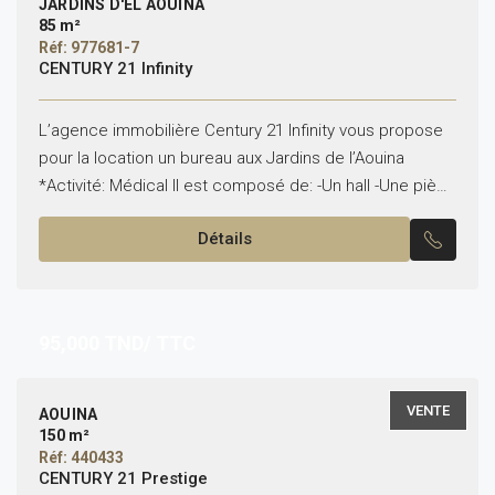
JARDINS D'EL AOUINA
85 m²
Réf: 977681-7
CENTURY 21 Infinity
L’agence immobilière Century 21 Infinity vous propose
pour la location un bureau aux Jardins de l’Aouina
*Activité: Médical Il est composé de: -Un hall -Une pièce
-Une kitchenette -Un point d’eau Pour...
Détails
95,000
TND/ TTC
VENTE
AOUINA
150 m²
Réf: 440433
CENTURY 21 Prestige