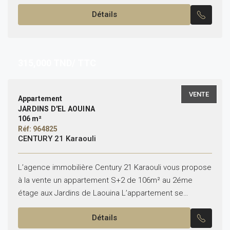
Meublé Il est composé de: -Un salon -Une cuisine...
Détails
315,000
TND/ TTC
VENTE
Appartement
JARDINS D'EL AOUINA
106 m²
Réf: 964825
CENTURY 21 Karaouli
L’agence immobilière Century 21 Karaouli vous propose
à la vente un appartement S+2 de 106m² au 2éme
étage aux Jardins de Laouina L’appartement se
compose comme suit : -Un salon et une...
Détails