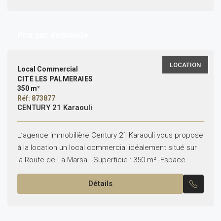
Prix sur demande
LOCATION
Local Commercial
CITÉ LES PALMERAIES
350 m²
Réf: 873877
CENTURY 21 Karaouli
L’agence immobilière Century 21 Karaouli vous propose
à la location un local commercial idéalement situé sur
la Route de La Marsa. -Superficie : 350 m² -Espace
moderne et modulable, idéal pour bureaux,...
Détails