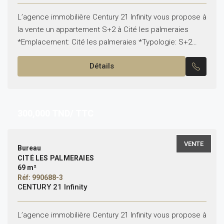
L’agence immobilière Century 21 Infinity vous propose à
la vente un appartement S+2 à Cité les palmeraies
*Emplacement: Cité les palmeraies *Typologie: S+2
*État: vide Il est composé de: -Un salon, une...
Détails
300,000
TND/ TTC
VENTE
Bureau
CITÉ LES PALMERAIES
69 m²
Réf: 990688-3
CENTURY 21 Infinity
L’agence immobilière Century 21 Infinity vous propose à