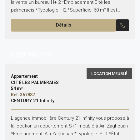
la vente un bureau H+ 2 *Emplacement:Cité les
palmeraeis *Typologie: H2 *Superficie: 60 m² Il est
composé de: -Une salle de réunion avec kitchenette...
Détails
1,200
TND/ TTC
LOCATION MEUBLÉ
Appartement
CITÉ LES PALMERAIES
54 m²
Réf: 367887
CENTURY 21 Infinity
L’agence immobilière Century 21 Infinity vous propose à
la location un appartement S+1 meublé à Ain Zaghouan
*Emplacement: Ain Zaghouan *Typologie: S+1 *État: