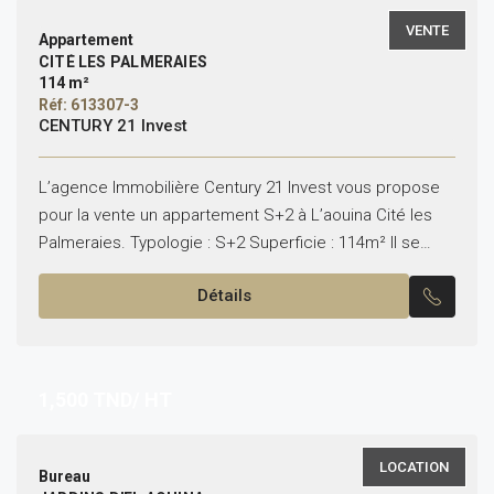
VENTE
Appartement
CITÉ LES PALMERAIES
114 m²
Réf: 613307-3
CENTURY 21 Invest
L’agence Immobilière Century 21 Invest vous propose
pour la vente un appartement S+2 à L’aouina Cité les
Palmeraies. Typologie : S+2 Superficie : 114m² Il se
compose de : – Un salon...
Détails
1,500
TND/ HT
LOCATION
Bureau