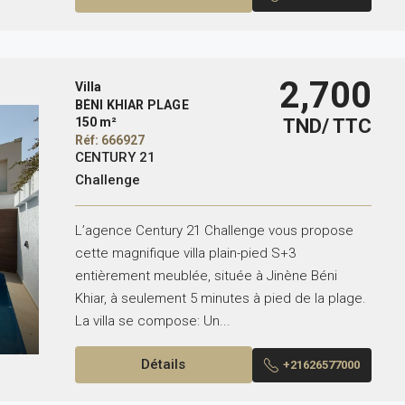
2,700
Villa
BÉNI KHIAR PLAGE
150 m²
TND/ TTC
Réf: 666927
CENTURY 21
Challenge
L’agence Century 21 Challenge vous propose
cette magnifique villa plain-pied S+3
entièrement meublée, située à Jinène Béni
Khiar, à seulement 5 minutes à pied de la plage.
La villa se compose: Un...
Détails
+21626577000