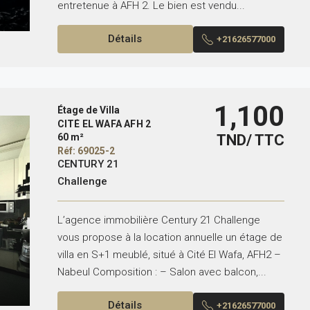
entretenue à AFH 2. Le bien est vendu...
Détails
+21626577000
1,100
Étage de Villa
CITÉ EL WAFA AFH 2
60 m²
TND/ TTC
Réf: 69025-2
CENTURY 21
Challenge
L’agence immobilière Century 21 Challenge
vous propose à la location annuelle un étage de
villa en S+1 meublé, situé à Cité El Wafa, AFH2 –
Nabeul Composition : – Salon avec balcon,...
Détails
+21626577000