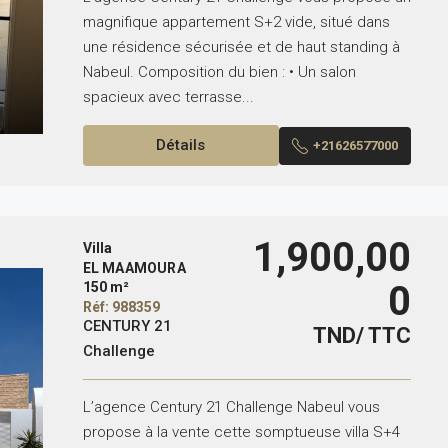
magnifique appartement S+2 vide, situé dans
une résidence sécurisée et de haut standing à
Nabeul. Composition du bien : • Un salon
spacieux avec terrasse...
Détails
+21626577000
1,900,00
Villa
EL MAAMOURA
0
150 m²
Réf: 988359
CENTURY 21
TND/ TTC
Challenge
L’agence Century 21 Challenge Nabeul vous
propose à la vente cette somptueuse villa S+4