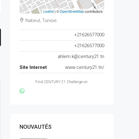
Leaflet
| ©
OpenStreetMap
contributors
Nabeul, Tunisie.
+21626577000
+21626577000
ahlem.k@century21.tn
Site Internet
www.century21.tn/
Find CENTURY 21 Challenge on:
NOUVAUTÉS