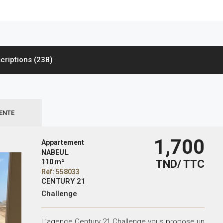
scriptions (238)
ENTE
1,700
Appartement
NABEUL
110 m²
TND/ TTC
Réf: 558033
CENTURY 21
Challenge
L’agence Century 21 Challenge vous propose un