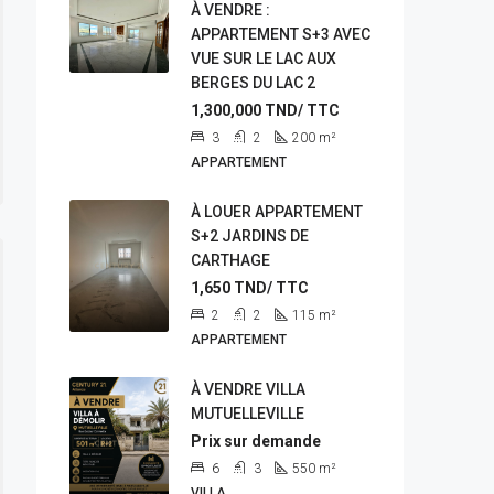
À VENDRE :
APPARTEMENT S+3 AVEC
VUE SUR LE LAC AUX
BERGES DU LAC 2
1,300,000
TND/ TTC
3
2
200
m²
APPARTEMENT
À LOUER APPARTEMENT
S+2 JARDINS DE
CARTHAGE
1,650
TND/ TTC
2
2
115
m²
APPARTEMENT
À VENDRE VILLA
MUTUELLEVILLE
Prix sur demande
6
3
550
m²
VILLA