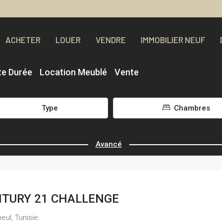
ACHETER
LOUER
VENDRE
IMMOBILIER NEUF
te Durée
Location Meublé
Vente
Type
Chambres
Avancé
TURY 21 CHALLENGE
ul, Tunisie.