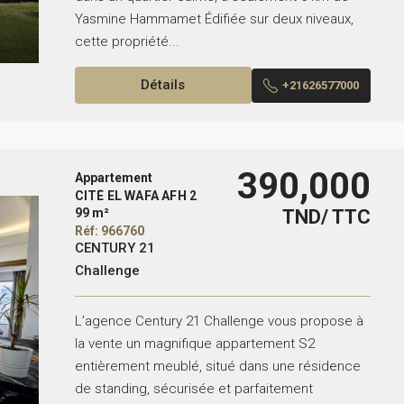
Yasmine Hammamet Édifiée sur deux niveaux,
cette propriété...
Détails
+21626577000
390,000
Appartement
CITÉ EL WAFA AFH 2
99 m²
TND/ TTC
Réf: 966760
CENTURY 21
Challenge
L’agence Century 21 Challenge vous propose à
la vente un magnifique appartement S2
entièrement meublé, situé dans une résidence
de standing, sécurisée et parfaitement