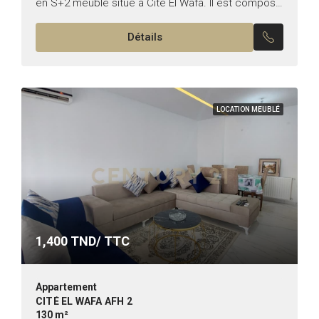
en S+2 meublé situé à Cité El Wafa. Il est composé
comme suit: -Un salon spacieux avec Balcon. -Une
Détails
cuisine...
LOCATION MEUBLÉ
1,400
TND/ TTC
Appartement
CITÉ EL WAFA AFH 2
130 m²