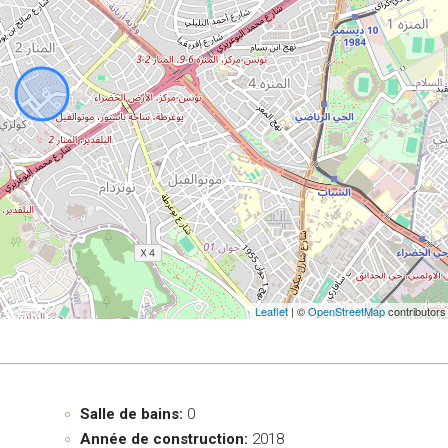
Leaflet
| ©
OpenStreetMap
contributors
Salle de bains:
0
Année de construction:
2018