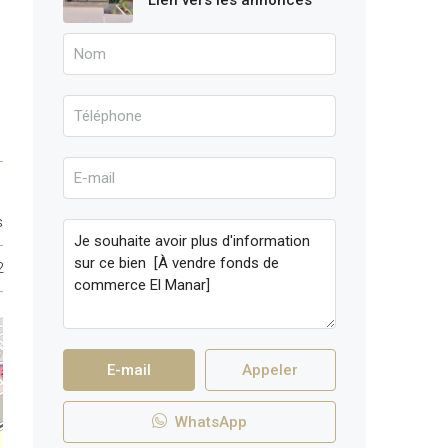
Lien vers les annonces
s
2
E-mail
Appeler
WhatsApp