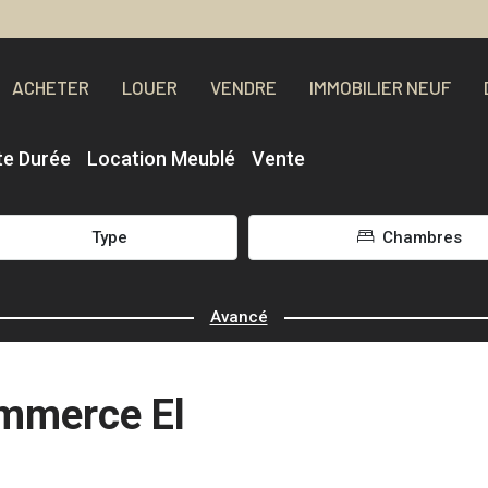
ACHETER
LOUER
VENDRE
IMMOBILIER NEUF
te Durée
Location Meublé
Vente
Type
Chambres
Avancé
ommerce El