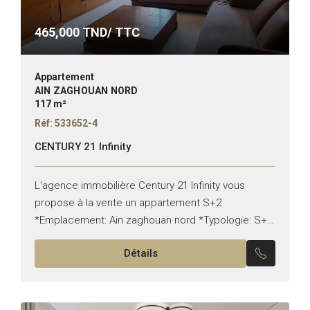
465,000
TND/ TTC
Appartement
AIN ZAGHOUAN NORD
117 m²
Réf: 533652-4
CENTURY 21 Infinity
L’agence immobilière Century 21 Infinity vous
propose à la vente un appartement S+2
*Emplacement: Ain zaghouan nord *Typologie: S+2
*Superficie: 117 m² Il est composé de: -Un salon,
Détails
une salle à manger...