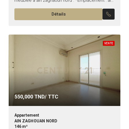
meublée a ain zaghaoun nord . *Emplacement : ain
zaghouan nord . *Typologie : S+1 . *Etat : meublé...
Détails
VENTE
550,000
TND/ TTC
Appartement
AIN ZAGHOUAN NORD
146 m²