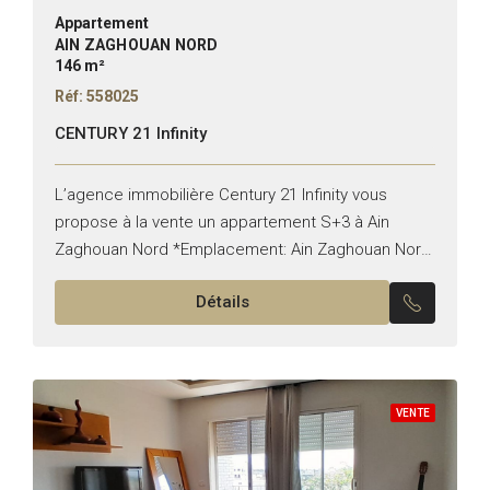
Appartement
AIN ZAGHOUAN NORD
146 m²
Réf: 558025
CENTURY 21 Infinity
L’agence immobilière Century 21 Infinity vous
propose à la vente un appartement S+3 à Ain
Zaghouan Nord *Emplacement: Ain Zaghouan Nord
*Typologie: S+3 *Superficie: 146M² Il est composé
Détails
de: -Un salon, une...
VENTE