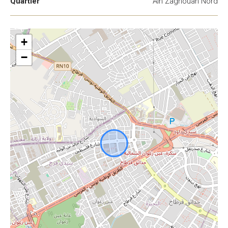
Quartier
Ain Zaghouan Nord
+
−