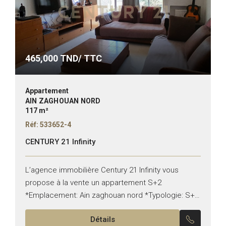
465,000
TND/ TTC
Appartement
AIN ZAGHOUAN NORD
117 m²
Réf: 533652-4
CENTURY 21 Infinity
L’agence immobilière Century 21 Infinity vous
propose à la vente un appartement S+2
*Emplacement: Ain zaghouan nord *Typologie: S+2
*Superficie: 117 m² Il est composé de: -Un salon,
Détails
une salle à manger...