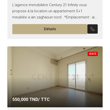
L’agence immobilière Century 21 Infinity vous
propose à la location un appartement S+1
meublée a ain zaghaoun nord . *Emplacement : ain
zaghouan nord . *Typologie : S+1 . *Etat : meublé...
Détails
VENTE
550,000
TND/ TTC