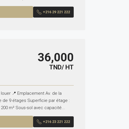
+216 29 221 222
36,000
TND/ HT
 louer 📍 Emplacement Av. de la
e de 9 étages Superficie par étage :
3 200 m² Sous-sol avec capacité...
+216 23 221 222