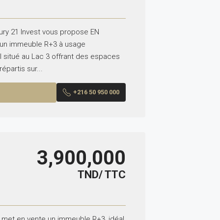
ury 21 Invest vous propose EN
 un immeuble R+3 à usage
 situé au Lac 3 offrant des espaces
épartis sur...
+216 50 950 000
3,900,000
TND/ TTC
 met en vente un immeuble R+3, idéal