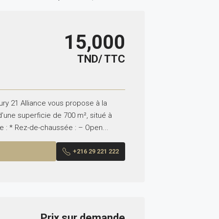
15,000
TND/ TTC
ry 21 Alliance vous propose à la
’une superficie de 700 m², situé à
 : * Rez-de-chaussée : – Open...
+216 29 221 222
Prix sur demande