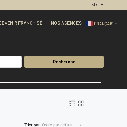
TND
DEVENIR FRANCHISÉ
NOS AGENCES
FRANÇAIS
▼
Recherche
Trier par:
Ordre par défaut