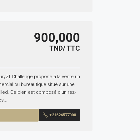
900,000
TND/ TTC
ury21 Challenge propose à la vente un
rcial ou bureautique situé sur une
alled. Ce bien est composé d’un rez-
s...
+21626577000