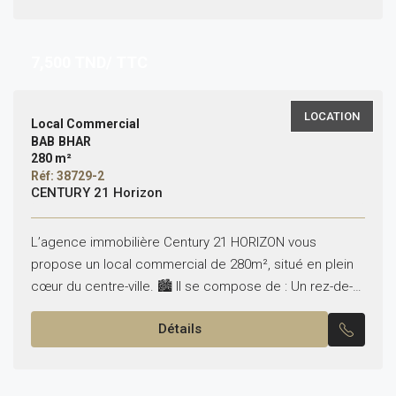
7,500
TND/ TTC
LOCATION
Local Commercial
BAB BHAR
280 m²
Réf: 38729-2
CENTURY 21 Horizon
L’agence immobilière Century 21 HORIZON vous
propose un local commercial de 280m², situé en plein
cœur du centre-ville. 🏙️ Il se compose de : Un rez-de-
chaussée en open space de 280 m²...
Détails