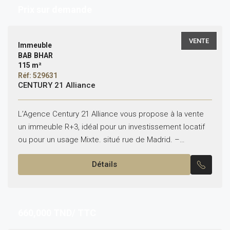
Prix sur demande
VENTE
Immeuble
BAB BHAR
115 m²
Réf: 529631
CENTURY 21 Alliance
L’Agence Century 21 Alliance vous propose à la vente
un immeuble R+3, idéal pour un investissement locatif
ou pour un usage Mixte. situé rue de Madrid. –
Superficie terrain : 112m² –...
Détails
660,000
TND/ TTC