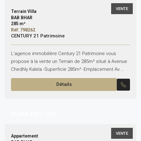
VENTE
Terrain Villa
BAB BHAR
285 m²
Réf: 798262
CENTURY 21 Patrimoine
L’agence immobilière Century 21 Patrimoine vous
propose à la vente un Terrain de 285m² situé à Avenue
Chedhly Kalela -Superficie 285m² -Emplacement Av.
Chedhly Kalela Pour plus d’informations veuillez nous
Détails
contacter au...
50,000
TND/ TTC
VENTE
Appartement