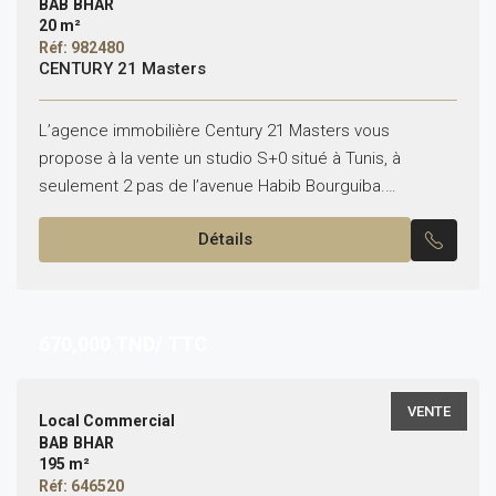
BAB BHAR
20 m²
Réf: 982480
CENTURY 21 Masters
L’agence immobilière Century 21 Masters vous
propose à la vente un studio S+0 situé à Tunis, à
seulement 2 pas de l’avenue Habib Bourguiba.
Composition : Une pièce principale Une salle d’eau...
Détails
670,000
TND/ TTC
VENTE
Local Commercial
BAB BHAR
195 m²
Réf: 646520