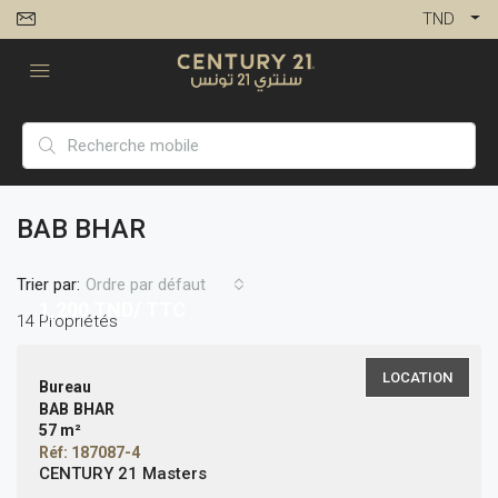
TND
BAB BHAR
Trier par:
Ordre par défaut
1,200
TND/ TTC
14 Propriétés
LOCATION
Bureau
BAB BHAR
57 m²
Réf: 187087-4
CENTURY 21 Masters