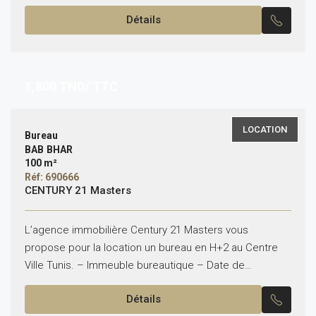
louer l’immeuble entier ou Par Etage . – Emplacement...
Détails
1,800
TND/ TTC
LOCATION
Bureau
BAB BHAR
100 m²
Réf: 690666
CENTURY 21 Masters
L’agence immobilière Century 21 Masters vous
propose pour la location un bureau en H+2 au Centre
Ville Tunis. – Immeuble bureautique – Date de
construction : 2023 – Superficie totale : 100m²...
Détails