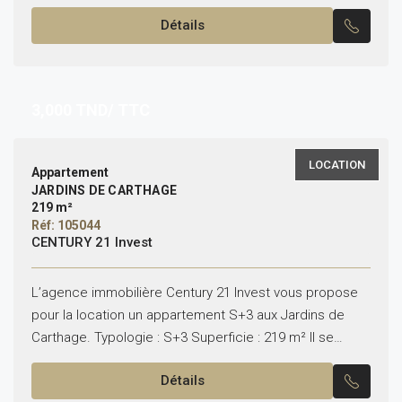
compose de : – Un salon...
Détails
3,000
TND/ TTC
LOCATION
Appartement
JARDINS DE CARTHAGE
219 m²
Réf: 105044
CENTURY 21 Invest
L’agence immobilière Century 21 Invest vous propose
pour la location un appartement S+3 aux Jardins de
Carthage. Typologie : S+3 Superficie : 219 m² Il se
compose de : – Salon spacieux...
Détails