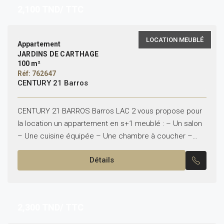
2,100
TND/ TTC
LOCATION MEUBLÉ
Appartement
JARDINS DE CARTHAGE
100 m²
Réf: 762647
CENTURY 21 Barros
CENTURY 21 BARROS Barros LAC 2 vous propose pour
la location un appartement en s+1 meublé : – Un salon
– Une cuisine équipée – Une chambre à coucher –
Une salle...
Détails
2,300
TND/ TTC