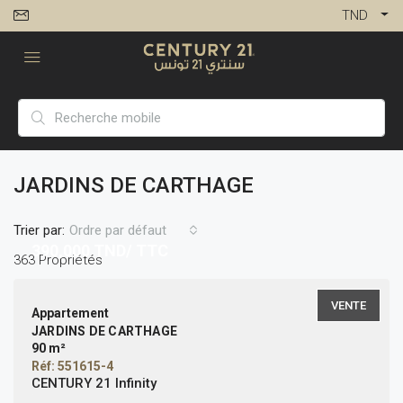
TND
JARDINS DE CARTHAGE
Trier par:
Ordre par défaut
390,000
TND/ TTC
363 Propriétés
VENTE
Appartement
JARDINS DE CARTHAGE
90 m²
Réf: 551615-4
CENTURY 21 Infinity