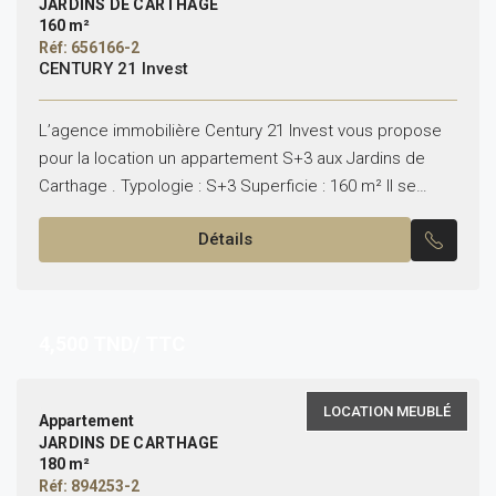
JARDINS DE CARTHAGE
160 m²
Réf: 656166-2
CENTURY 21 Invest
L’agence immobilière Century 21 Invest vous propose
pour la location un appartement S+3 aux Jardins de
Carthage . Typologie : S+3 Superficie : 160 m² Il se
compose de : – Un...
Détails
4,500
TND/ TTC
LOCATION MEUBLÉ
Appartement
JARDINS DE CARTHAGE
180 m²
Réf: 894253-2