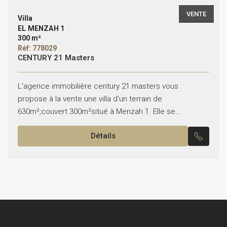
VENTE
Villa
EL MENZAH 1
300 m²
Réf: 778029
CENTURY 21 Masters
L’agence immobilière century 21 masters vous
propose à la vente une villa d’un terrain de
630m²,couvert 300m²situé à Menzah 1. Elle se
compose comme suit: -Un grand salon, salle à manger.
Détails
-Une...