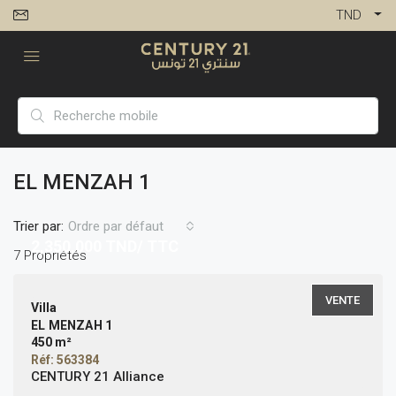
TND
EL MENZAH 1
Trier par:
Ordre par défaut
2,350,000
TND/ TTC
7 Propriétés
VENTE
Villa
EL MENZAH 1
450 m²
Réf: 563384
CENTURY 21 Alliance