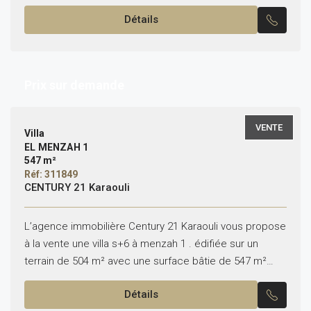
répartie sur un rez-de-chaussée...
Détails
Prix sur demande
VENTE
Villa
EL MENZAH 1
547 m²
Réf: 311849
CENTURY 21 Karaouli
L’agence immobilière Century 21 Karaouli vous propose
à la vente une villa s+6 à menzah 1 . édifiée sur un
terrain de 504 m² avec une surface bâtie de 547 m²
Cette...
Détails