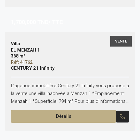
1,700,000
TND/ TTC
VENTE
Villa
EL MENZAH 1
368 m²
Réf: 41762
CENTURY 21 Infinity
L’agence immobilière Century 21 Infinity vous propose à
la vente une villa inachvée à Menzah 1 *Emplacement:
Menzah 1 *Superficie: 794 m² Pour plus d’informations,
veuillez nous contacter sur le +216 27...
Détails