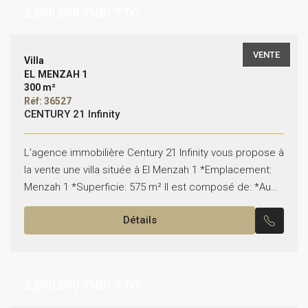
2,000,000
TND/ TTC
VENTE
Villa
EL MENZAH 1
300 m²
Réf: 36527
CENTURY 21 Infinity
L’agence immobilière Century 21 Infinity vous propose à
la vente une villa située à El Menzah 1 *Emplacement:
Menzah 1 *Superficie: 575 m² Il est composé de: *Au
rez-de-chaussée: -Un salon, une...
Détails
3,000,000
TND/ TTC