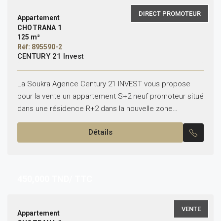
DIRECT PROMOTEUR
Appartement
CHOTRANA 1
125 m²
Réf: 895590-2
CENTURY 21 Invest
La Soukra Agence Century 21 INVEST vous propose
pour la vente un appartement S+2 neuf promoteur situé
dans une résidence R+2 dans la nouvelle zone
résidentielle à Chotrana 1 Superficie : 125m²...
Détails
450,000
TND/ TTC
VENTE
Appartement