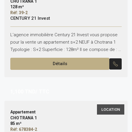
CHOTRANA 1
128 m²
Réf: 39-2
CENTURY 21 Invest
L’agence immobilière Century 21 Invest vous propose
pour la vente un appartement s+2 NEUF à Chotrana 1
Typologie : S+2 Superficie : 128m² Il se compose de : –
Un salon avec...
Détails
1,100
TND/ TTC
LOCATION
Appartement
CHOTRANA 1
85 m²
Réf: 678384-2