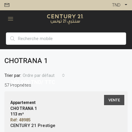
TND
CHOTRANA 1
Trier par:
Ordre par défaut
380,000
TND/ TTC
57 Propriétés
VENTE
Appartement
CHOTRANA 1
113 m²
Réf: 48985
CENTURY 21 Prestige