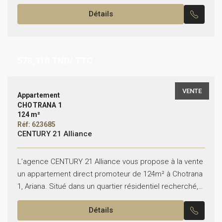
recherché, cet appartement de haut standing,
Détails
construit...
578,310
TND/ TTC
VENTE
Appartement
CHOTRANA 1
124 m²
Réf: 623685
CENTURY 21 Alliance
L’agence CENTURY 21 Alliance vous propose à la vente
un appartement direct promoteur de 124m² à Chotrana
1, Ariana. Situé dans un quartier résidentiel recherché,
cet appartement de haut standing, construit en...
Détails