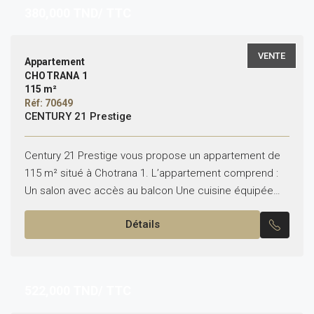
380,000
TND/ TTC
VENTE
Appartement
CHOTRANA 1
115 m²
Réf: 70649
CENTURY 21 Prestige
Century 21 Prestige vous propose un appartement de
115 m² situé à Chotrana 1. L’appartement comprend :
Un salon avec accès au balcon Une cuisine équipée
Deux chambres Une salle de bain...
Détails
522,000
TND/ TTC