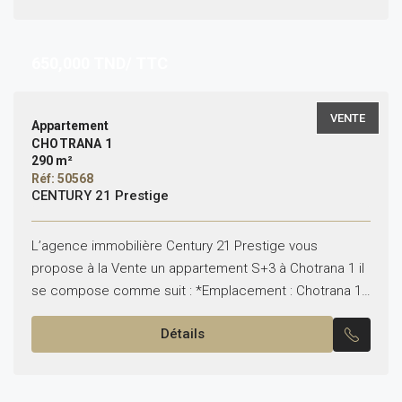
650,000
TND/ TTC
VENTE
Appartement
CHOTRANA 1
290 m²
Réf: 50568
CENTURY 21 Prestige
L’agence immobilière Century 21 Prestige vous
propose à la Vente un appartement S+3 à Chotrana 1 il
se compose comme suit : *Emplacement : Chotrana 1
*Typologie : S+3 *Superficie : 140...
Détails