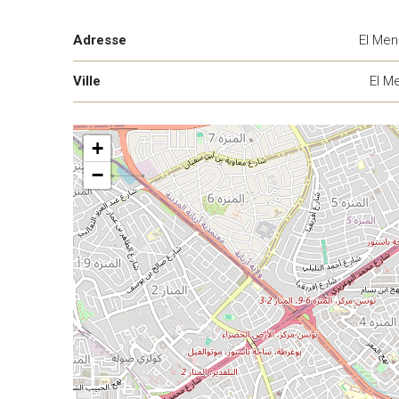
Adresse
El Men
Ville
El M
+
−