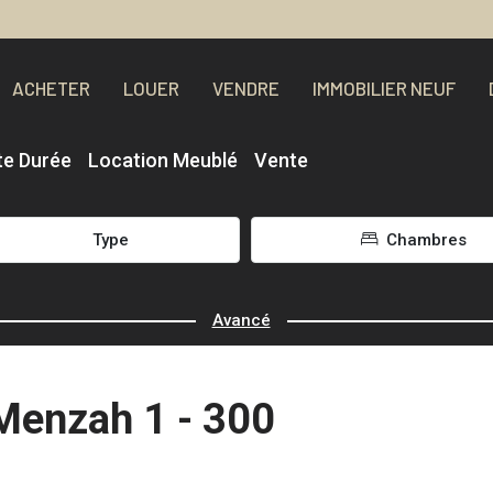
ACHETER
LOUER
VENDRE
IMMOBILIER NEUF
te Durée
Location Meublé
Vente
Type
Chambres
Avancé
 Menzah 1 - 300