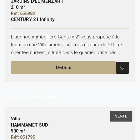
JARDINS D'EL MENZAH 1
210 m²
Réf: 656983
CENTURY 21 Infinity
L’agence immobilière Century 21 vous propose à la
location une Villa jumelée sur trois niveaux de 210 m²,
orientée sud-est, située dans le quartier prisé des
Jardins d’El Menzah 1 *Composition: au...
Détails
Prix sur demande
VENTE
Villa
HAMMAMET SUD
500 m²
Réf: 851795