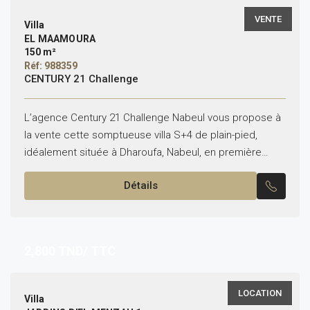
VENTE
Villa
EL MAAMOURA
150 m²
Réf: 988359
CENTURY 21 Challenge
L’agence Century 21 Challenge Nabeul vous propose à
la vente cette somptueuse villa S+4 de plain-pied,
idéalement située à Dharoufa, Nabeul, en première
ligne de mer avec un accès direct à la...
Détails
2,800
TND/ TTC
LOCATION
Villa