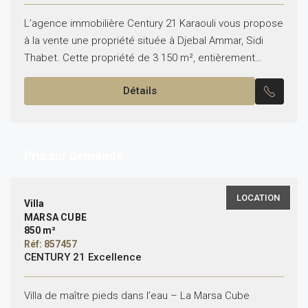
L’agence immobilière Century 21 Karaouli vous propose
à la vente une propriété située à Djebal Ammar, Sidi
Thabet. Cette propriété de 3 150 m², entièrement
clôturée, comprend une villa de 200 m²,...
Détails
Prix sur demande
LOCATION
Villa
MARSA CUBE
850 m²
Réf: 857457
CENTURY 21 Excellence
Villa de maître pieds dans l’eau – La Marsa Cube