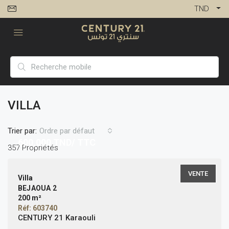
TND
VILLA
Trier par:
Ordre par défaut
600,000
TND/ TTC
357 Propriétés
VENTE
Villa
BEJAOUA 2
200 m²
Réf: 603740
CENTURY 21 Karaouli