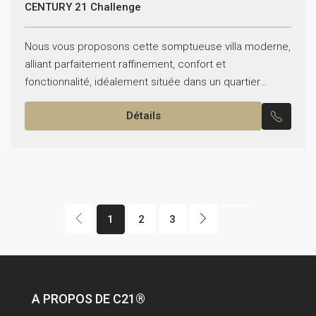
CENTURY 21 Challenge
Nous vous proposons cette somptueuse villa moderne,
alliant parfaitement raffinement, confort et
fonctionnalité, idéalement située dans un quartier
calme, à seulement 6 km de Yasmine Hammamet
Détails
Édifiée sur deux niveaux, cette propriété...
1
2
3
A PROPOS DE C21®