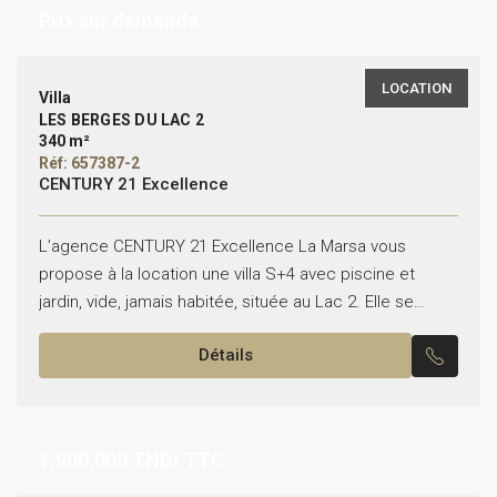
Prix sur demande
LOCATION
Villa
LES BERGES DU LAC 2
340 m²
Réf: 657387-2
CENTURY 21 Excellence
L’agence CENTURY 21 Excellence La Marsa vous
propose à la location une villa S+4 avec piscine et
jardin, vide, jamais habitée, située au Lac 2. Elle se
compose comme suit : Rez-de-chaussée...
Détails
1,900,000
TND/ TTC