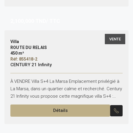
2,100,000
TND/ TTC
VENTE
Villa
ROUTE DU RELAIS
450 m²
Réf: 855418-2
CENTURY 21 Infinity
À VENDRE Villa S+4 La Marsa Emplacement privilégié à
La Marsa, dans un quartier calme et recherché. Century
21 Infinity vous propose cette magnifique villa S+4 :
Superficie terrain : 625 m²...
Détails