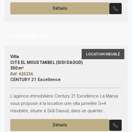
concrétiser votre projet...
Détails
4,200
TND/ TTC
LOCATION MEUBLÉ
Villa
CITÉ EL MOUSTAKBEL (SIDI DAOUD)
350 m²
Réf: 625236
CENTURY 21 Excellence
L’agence immobilière Century 21 Excellence La Marsa
vous propose à la location une villa jumelée S+4
meublée, située à Sidi Daoud, dans un quartier
résidentiel composé de villas. Elle se compose de...
Détails