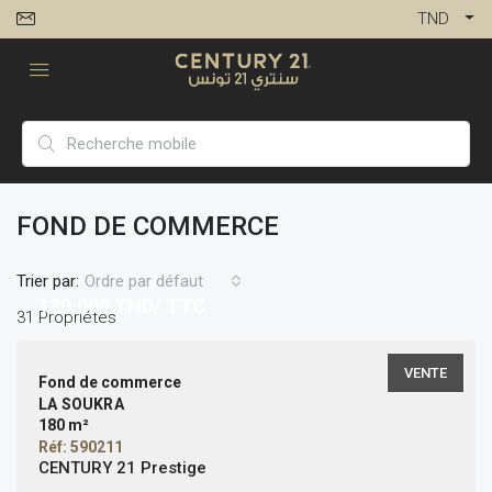
TND
FOND DE COMMERCE
Trier par:
Ordre par défaut
120,000
TND/ TTC
31 Propriétés
VENTE
Fond de commerce
LA SOUKRA
180 m²
Réf: 590211
CENTURY 21 Prestige