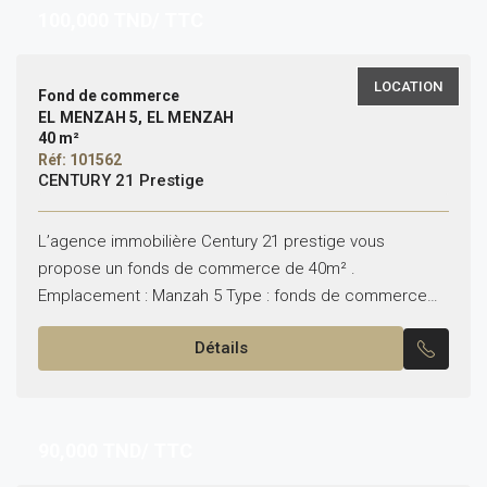
100,000
TND/ TTC
LOCATION
Fond de commerce
EL MENZAH 5, EL MENZAH
40 m²
Réf: 101562
CENTURY 21 Prestige
L’agence immobilière Century 21 prestige vous
propose un fonds de commerce de 40m² .
Emplacement : Manzah 5 Type : fonds de commerce
Pour plus d’informations veuillez nous contacter sur le
Détails
Tel/WhatsApp...
90,000
TND/ TTC