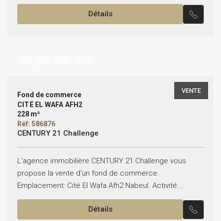
commercial à la Soukra. Superficie : 150m² Façade : 9m
Détails
Activité...
750,000
TND/ TTC
VENTE
Fond de commerce
CITÉ EL WAFA AFH2
228 m²
Réf: 586876
CENTURY 21 Challenge
L’agence immobilière CENTURY 21 Challenge vous
propose la vente d’un fond de commerce.
Emplacement: Cité El Wafa Afh2 Nabeul. Activité:
restaurant Superficie: locale = 228 m² ; Terrasse =
Détails
130m² ; Mezzanine...