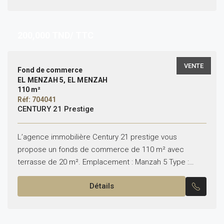
200,000
TND/ TTC
VENTE
Fond de commerce
EL MENZAH 5, EL MENZAH
110 m²
Réf: 704041
CENTURY 21 Prestige
L’agence immobilière Century 21 prestige vous
propose un fonds de commerce de 110 m² avec
terrasse de 20 m². Emplacement : Manzah 5 Type :
fonds de commerce Pour plus d’informations veuillez...
Détails