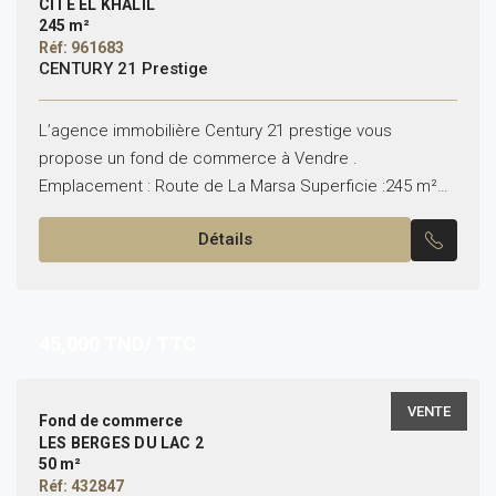
CITÉ EL KHALIL
245 m²
Réf: 961683
CENTURY 21 Prestige
L’agence immobilière Century 21 prestige vous
propose un fond de commerce à Vendre .
Emplacement : Route de La Marsa Superficie :245 m²
avec une façade de 14m qui garantit une excellente...
Détails
45,000
TND/ TTC
VENTE
Fond de commerce
LES BERGES DU LAC 2
50 m²
Réf: 432847