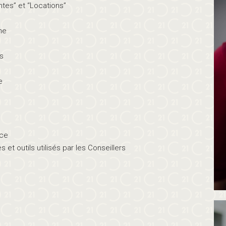
ntes” et “Locations”
ne
es
e
nce
t outils utilisés par les Conseillers