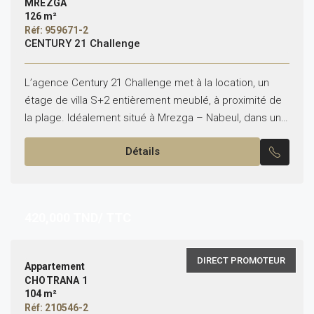
MREZGA
126 m²
Réf: 959671-2
CENTURY 21 Challenge
L’agence Century 21 Challenge met à la location, un
étage de villa S+2 entièrement meublé, à proximité de
la plage. Idéalement situé à Mrezga – Nabeul, dans un
quartier privé et sécurisé,...
Détails
420,000
TND/ TTC
DIRECT PROMOTEUR
Appartement
CHOTRANA 1
104 m²
Réf: 210546-2