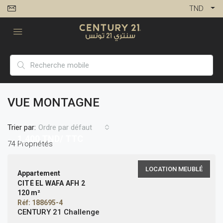
TND
VUE MONTAGNE
Trier par:
Ordre par défaut
1,400
TND/ TTC
74 Propriétés
LOCATION MEUBLÉ
Appartement
CITÉ EL WAFA AFH 2
120 m²
Réf: 188695-4
CENTURY 21 Challenge