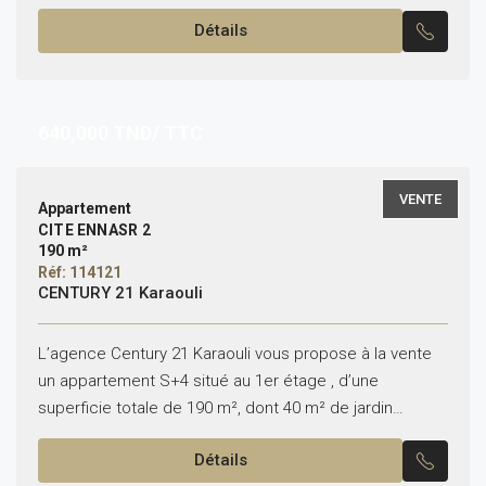
rez-de-chaussée : –...
Détails
640,000
TND/ TTC
VENTE
Appartement
CITE ENNASR 2
190 m²
Réf: 114121
CENTURY 21 Karaouli
L’agence Century 21 Karaouli vous propose à la vente
un appartement S+4 situé au 1er étage , d’une
superficie totale de 190 m², dont 40 m² de jardin
privatif. L’appartement se compose...
Détails