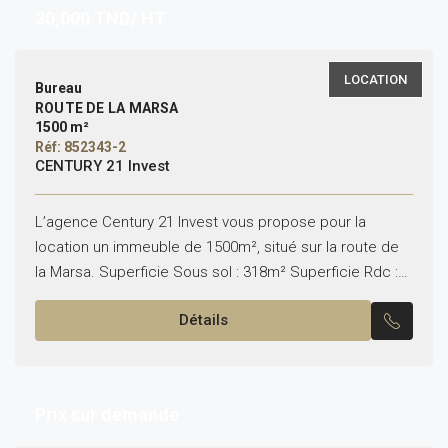
30,000
TND/ HT
LOCATION
Bureau
ROUTE DE LA MARSA
1500 m²
Réf: 852343-2
CENTURY 21 Invest
L’agence Century 21 Invest vous propose pour la
location un immeuble de 1500m², situé sur la route de
la Marsa. Superficie Sous sol : 318m² Superficie Rdc :
324m² Superficie 1ᵉʳ étage...
Détails
Prix sur demande