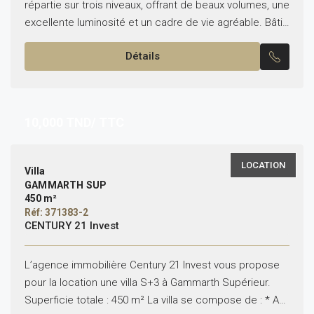
répartie sur trois niveaux, offrant de beaux volumes, une
excellente luminosité et un cadre de vie agréable. Bâtie
sur un terrain de 330 m² avec...
Détails
10,000
TND/ TTC
LOCATION
Villa
GAMMARTH SUP
450 m²
Réf: 371383-2
CENTURY 21 Invest
L’agence immobilière Century 21 Invest vous propose
pour la location une villa S+3 à Gammarth Supérieur.
Superficie totale : 450 m² La villa se compose de : * Au