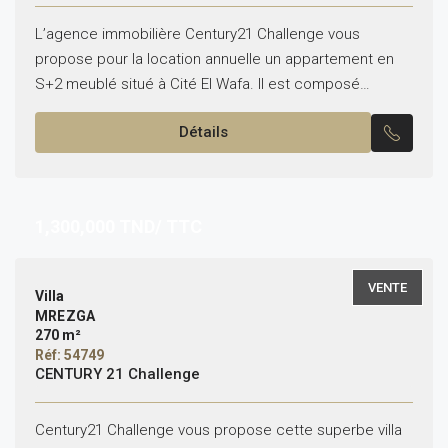
L’agence immobilière Century21 Challenge vous
propose pour la location annuelle un appartement en
S+2 meublé situé à Cité El Wafa. Il est composé
comme suit: -Un salon spacieux avec Balcon. -Une
Détails
cuisine...
1,300,000
TND/ TTC
VENTE
Villa
MREZGA
270 m²
Réf: 54749
CENTURY 21 Challenge
Century21 Challenge vous propose cette superbe villa