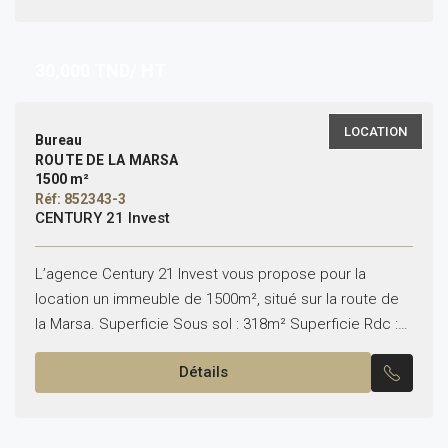
30,000
TND/ HT
LOCATION
Bureau
ROUTE DE LA MARSA
1500 m²
Réf: 852343-3
CENTURY 21 Invest
L’agence Century 21 Invest vous propose pour la
location un immeuble de 1500m², situé sur la route de
la Marsa. Superficie Sous sol : 318m² Superficie Rdc :
324m² Superficie 1ᵉʳ étage...
Détails