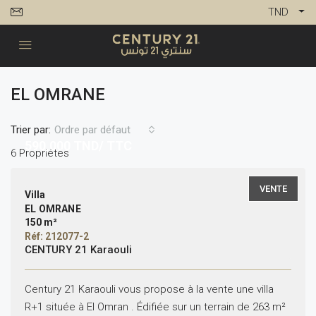
TND
EL OMRANE
Trier par:
Ordre par défaut
590,000
TND/ TTC
6 Propriétés
VENTE
Villa
EL OMRANE
150 m²
Réf: 212077-2
CENTURY 21 Karaouli
Century 21 Karaouli vous propose à la vente une villa
R+1 située à El Omran . Édifiée sur un terrain de 263 m²