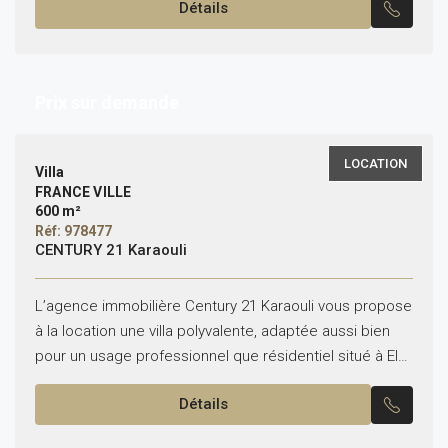
Détails
Prix sur demande
LOCATION
Villa
FRANCE VILLE
600 m²
Réf: 978477
CENTURY 21 Karaouli
L’agence immobilière Century 21 Karaouli vous propose
à la location une villa polyvalente, adaptée aussi bien
pour un usage professionnel que résidentiel situé à El
Omrane, France ville . Superficie bâtie :...
Détails