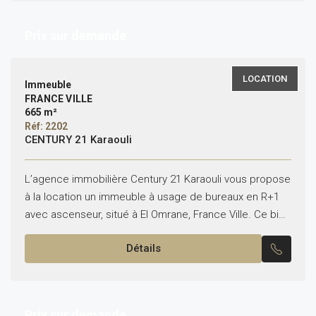
Prix sur demande
LOCATION
Immeuble
FRANCE VILLE
665 m²
Réf: 2202
CENTURY 21 Karaouli
L’agence immobilière Century 21 Karaouli vous propose
à la location un immeuble à usage de bureaux en R+1
avec ascenseur, situé à El Omrane, France Ville. Ce bien
se compose comme suit...
Détails
Prix sur demande