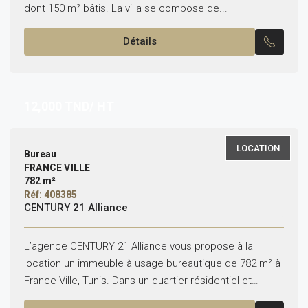
dont 150 m² bâtis. La villa se compose de...
Détails
12,000
TND/ HT
LOCATION
Bureau
FRANCE VILLE
782 m²
Réf: 408385
CENTURY 21 Alliance
L’agence CENTURY 21 Alliance vous propose à la
location un immeuble à usage bureautique de 782 m² à
France Ville, Tunis. Dans un quartier résidentiel et
stratégique de France Ville, Orienté pour...