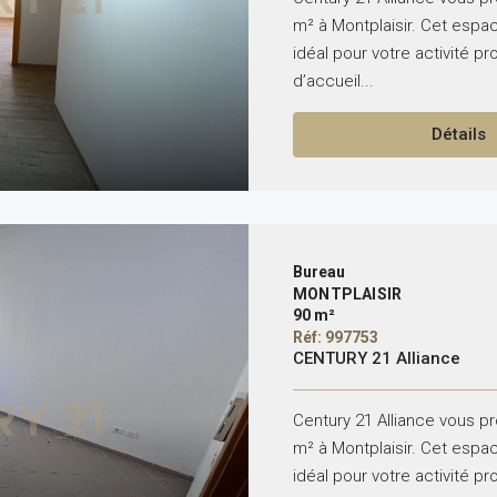
m² à Montplaisir. Cet espa
idéal pour votre activité pr
d’accueil...
Détails
Bureau
MONTPLAISIR
90 m²
Réf: 997753
CENTURY 21 Alliance
Century 21 Alliance vous p
m² à Montplaisir. Cet espa
idéal pour votre activité pr