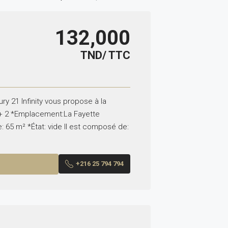
132,000
TND/ TTC
y 21 Infinity vous propose à la
+ 2 *Emplacement:La Fayette
: 65 m² *État: vide Il est composé de:
+216 25 794 794