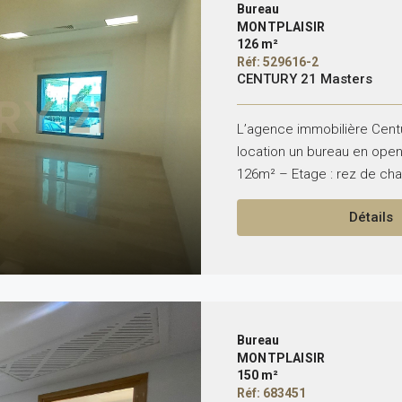
Bureau
MONTPLAISIR
126 m²
Réf: 529616-2
CENTURY 21 Masters
L’agence immobilière Cent
location un bureau en open 
126m² – Etage : rez de ch
Détails
Bureau
MONTPLAISIR
150 m²
Réf: 683451