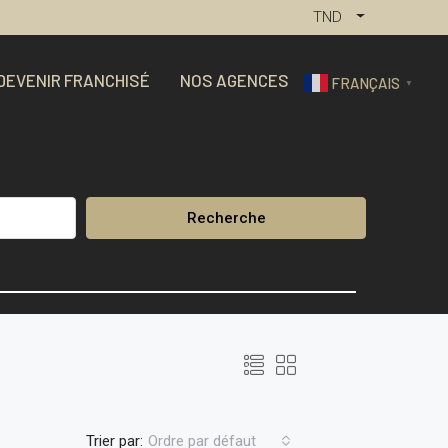
TND
DEVENIR FRANCHISÉ
NOS AGENCES
FRANÇAIS
▼
Recherche
Trier par:
Ordre par défaut