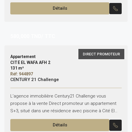
comme suit : Un salon...
Détails
580,000
TND/ TTC
DIRECT PROMOTEUR
Appartement
CITÉ EL WAFA AFH 2
131 m²
Réf: 944897
CENTURY 21 Challenge
L’agence immobilière Century21 Challenge vous
propose à la vente Direct promoteur un appartement
S+3, situé dans une résidence avec piscine à Cité El
Wafa – AFH2 Nabeul. Cet appartement bien conçu
Détails
comprend...