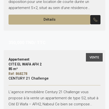
disposition pour une location de courte durée un
appartement S+2, situé au sein d’une résidence
sécurisée avec piscine à cite wafa – AFH2 :...
Détails
350,000
TND/ TTC
VENTE
Appartement
CITÉ EL WAFA AFH 2
85 m²
Réf: 868278
CENTURY 21 Challenge
L’agence immobilière Century 21 Challenge vous
propose à la vente un appartement de type S2, situé à
Cité El Wafa – AFH2, Nabeul Ce bien se compose