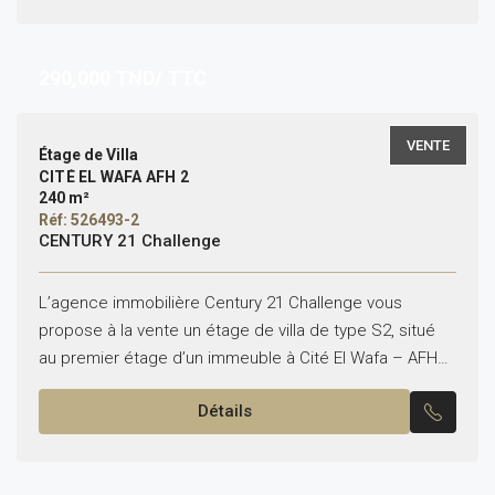
290,000
TND/ TTC
VENTE
Étage de Villa
CITÉ EL WAFA AFH 2
240 m²
Réf: 526493-2
CENTURY 21 Challenge
L’agence immobilière Century 21 Challenge vous
propose à la vente un étage de villa de type S2, situé
au premier étage d’un immeuble à Cité El Wafa – AFH2,
Nabeul. Il se...
Détails