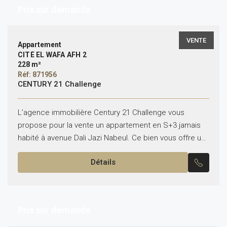
Prix sur demande
VENTE
Appartement
CITÉ EL WAFA AFH 2
228 m²
Réf: 871956
CENTURY 21 Challenge
L’agence immobilière Century 21 Challenge vous
propose pour la vente un appartement en S+3 jamais
habité à avenue Dali Jazi Nabeul. Ce bien vous offre un
emplacement inratable vis à vis les...
Détails
Prix sur demande