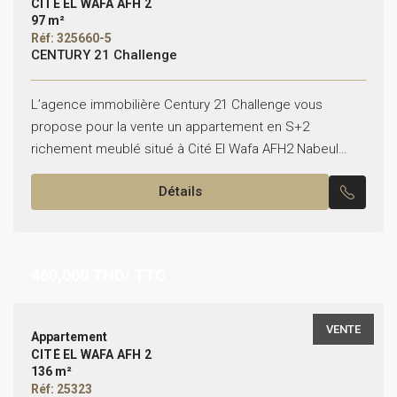
CITÉ EL WAFA AFH 2
97 m²
Réf: 325660-5
CENTURY 21 Challenge
L’agence immobilière Century 21 Challenge vous
propose pour la vente un appartement en S+2
richement meublé situé à Cité El Wafa AFH2 Nabeul
d’une superficie de :97m2 Ce bien se compose
Détails
comme...
460,000
TND/ TTC
VENTE
Appartement
CITÉ EL WAFA AFH 2
136 m²
Réf: 25323