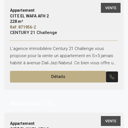
VENTE
Appartement
CITÉ EL WAFA AFH 2
228 m²
Réf: 871956-2
CENTURY 21 Challenge
L’agence immobilière Century 21 Challenge vous
propose pour la vente un appartement en S+3 jamais
habité à avenue Dali Jazi Nabeul. Ce bien vous offre un
emplacement inratable vis à vis les...
Détails
400,000
TND/ TTC
VENTE
Appartement