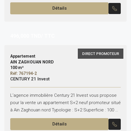
est composé de: -Un salon, une salle à manger...
Détails
496,000
TND/ TTC
DIRECT PROMOTEUR
Appartement
AIN ZAGHOUAN NORD
100 m²
Réf: 767194-2
CENTURY 21 Invest
L’agence immobilière Century 21 Invest vous propose
pour la vente un appartement S+2 neuf promoteur situé
à Ain Zaghouan nord Typologie : S+2 Superficie : 100 m²
Il se compose de :...
Détails