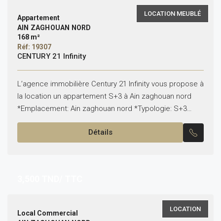
LOCATION MEUBLÉ
Appartement
AIN ZAGHOUAN NORD
168 m²
Réf: 19307
CENTURY 21 Infinity
L’agence immobilière Century 21 Infinity vous propose à
la location un appartement S+3 à Ain zaghouan nord
*Emplacement: Ain zaghouan nord *Typologie: S+3
*Superficie: 163 m² *État: meublé Il est composé de:...
Détails
3,500
TND/ TTC
LOCATION
Local Commercial