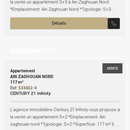
la vente un appartement S+3 à Ain Zaghouan Nord
*Emplacement: Ain Zaghouan Nord *Typologie: S+3
*Superficie: 146M² Il est composé de: -Un salon, une...
Détails
465,000
TND/ TTC
VENTE
Appartement
AIN ZAGHOUAN NORD
117 m²
Réf: 533652-4
CENTURY 21 Infinity
L’agence immobilière Century 21 Infinity vous propose à
la vente un appartement S+2 *Emplacement: Ain
zaghouan nord *Typologie: S+2 *Superficie: 117 m² Il