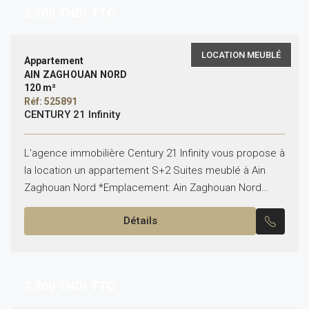
2,700
TND/ TTC
LOCATION MEUBLÉ
Appartement
AIN ZAGHOUAN NORD
120 m²
Réf: 525891
CENTURY 21 Infinity
L’agence immobilière Century 21 Infinity vous propose à
la location un appartement S+2 Suites meublé à Ain
Zaghouan Nord *Emplacement: Ain Zaghouan Nord
*Typologie: S+2 *État: Meublé Il est composé de: -Un...
Détails
2,800
TND/ TTC