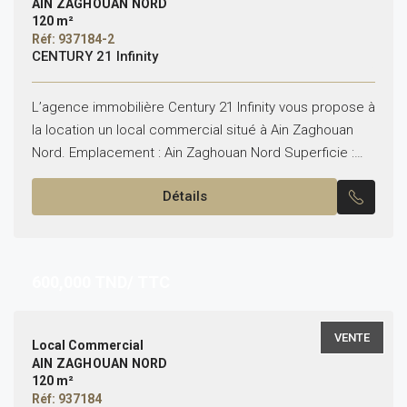
AIN ZAGHOUAN NORD
120 m²
Réf: 937184-2
CENTURY 21 Infinity
L’agence immobilière Century 21 Infinity vous propose à
la location un local commercial situé à Ain Zaghouan
Nord. Emplacement : Ain Zaghouan Nord Superficie :
120 m² répartis sur deux étages. Le...
Détails
600,000
TND/ TTC
VENTE
Local Commercial
AIN ZAGHOUAN NORD
120 m²
Réf: 937184