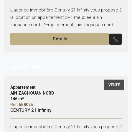
L’agence immobilière Century 21 Infinity vous propose à
la location un appartement S+1 meublée a ain
zaghaoun nord . *Emplacement : ain zaghouan nord .
*Typologie : S+1 . *Etat : meublé...
Détails
550,000
TND/ TTC
VENTE
Appartement
AIN ZAGHOUAN NORD
146 m²
Réf: 558025
CENTURY 21 Infinity
L’agence immobilière Century 21 Infinity vous propose à