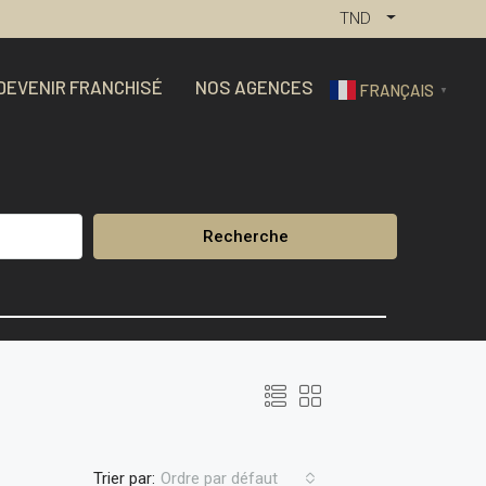
TND
DEVENIR FRANCHISÉ
NOS AGENCES
FRANÇAIS
▼
Recherche
Trier par:
Ordre par défaut