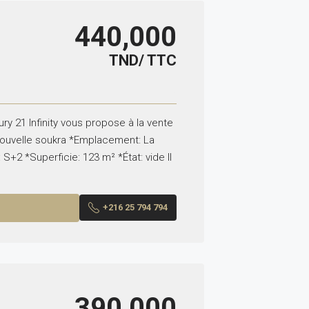
440,000
TND/ TTC
y 21 Infinity vous propose à la vente
ouvelle soukra *Emplacement: La
S+2 *Superficie: 123 m² *État: vide Il
+216 25 794 794
390,000