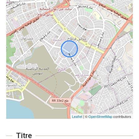
Leaflet
| ©
OpenStreetMap
contributors
Titre