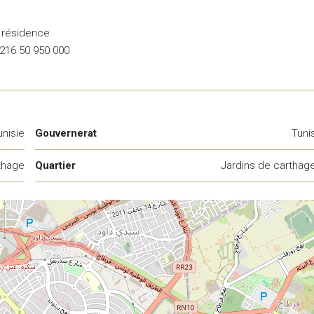
a résidence
 216 50 950 000
unisie
Gouvernerat
Tuni
thage
Quartier
Jardins de carthag