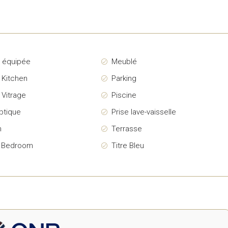
e équipée
Meublé
 Kitchen
Parking
 Vitrage
Piscine
ptique
Prise lave-vaisselle
n
Terrasse
r Bedroom
Titre Bleu