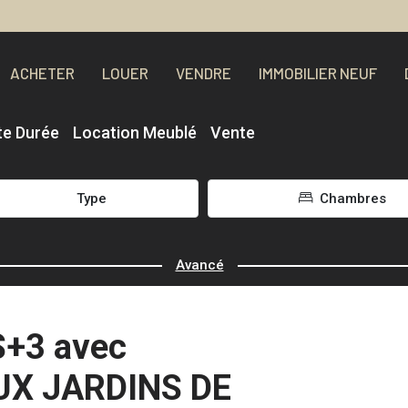
ACHETER
LOUER
VENDRE
IMMOBILIER NEUF
te Durée
Location Meublé
Vente
Type
Chambres
Avancé
+3 avec
AUX JARDINS DE