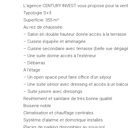
L’agence CENTURY INVEST vous propose pour la vente
Typologie S+3
Superficie: 355 m²
Au rez de chaussée:
– Salon en double hauteur donne accès à la terrasse 
– Cuisine équipée et aménagée
– Cuisine secondaire avec terrasse (belle vue dégag
– Une suite donne accès à l’extérieur.
– Débarras
A l’étage :
– Un open space peut faire office d’un séjour
– Une suite sénior avec dressing et accès à un balc
– Suite juniore avec dressings
Revêtement et sanitaire de très bonne qualité
Boiserie noble
Climatisation et chauffage centrales
Système d’alarme et domotique installés
Places de parking disponibles au sous-sol.