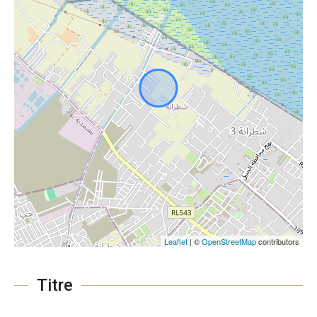
Leaflet
| ©
OpenStreetMap
contributors
Titre