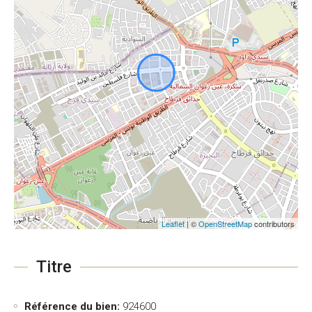
Leaflet
| ©
OpenStreetMap
contributors
Titre
Référence du bien:
924600