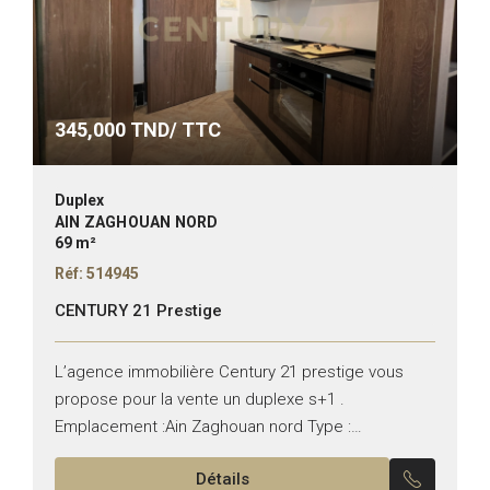
345,000
TND/ TTC
Duplex
AIN ZAGHOUAN NORD
69 m²
Réf: 514945
CENTURY 21 Prestige
L’agence immobilière Century 21 prestige vous
propose pour la vente un duplexe s+1 .
Emplacement :Ain Zaghouan nord Type :
appartement Typologie : S1 Il se compose de : –
Détails
Un salon...