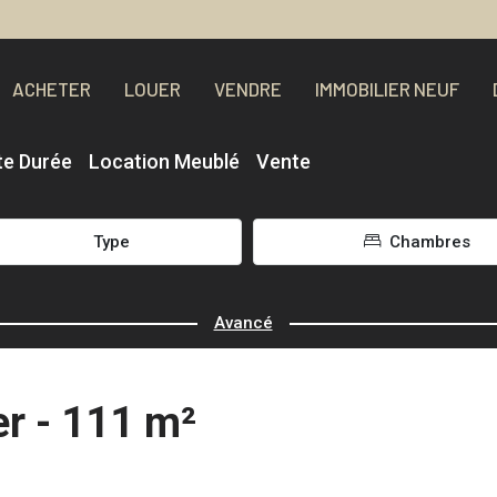
ACHETER
LOUER
VENDRE
IMMOBILIER NEUF
te Durée
Location Meublé
Vente
Type
Chambres
Avancé
r - 111 m²