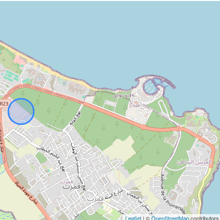
Leaflet
| ©
OpenStreetMap
contributors