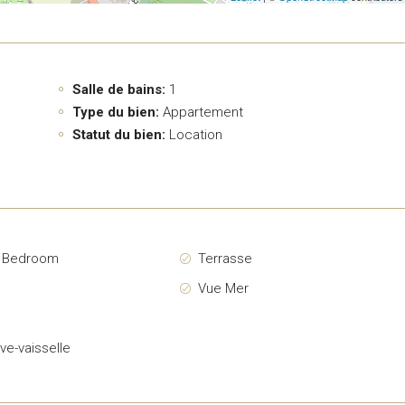
Salle de bains:
1
Type du bien:
Appartement
Statut du bien:
Location
r Bedroom
Terrasse
é
Vue Mer
g
ave-vaisselle