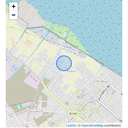
+
−
Leaflet
| ©
OpenStreetMap
contributors