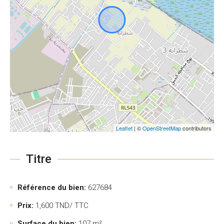
Leaflet
| ©
OpenStreetMap
contributors
Titre
Référence du bien:
627684
Prix:
1,600
TND/ TTC
Surface du bien:
107 m²