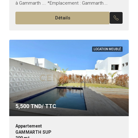
à Gammarth …. *Emplacement : Gammarth.
*Typologie: S+2 *État: Meublé . Il est composé de: -
Détails
Un grand salon...
LOCATION MEUBLÉ
5,500
TND/ TTC
Appartement
GAMMARTH SUP
200 m²