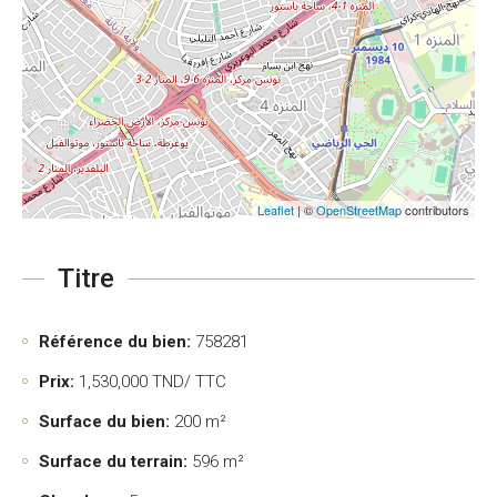
Leaflet
| ©
OpenStreetMap
contributors
Titre
Référence du bien:
758281
Prix:
1,530,000
TND/ TTC
Surface du bien:
200 m²
Surface du terrain:
596 m²