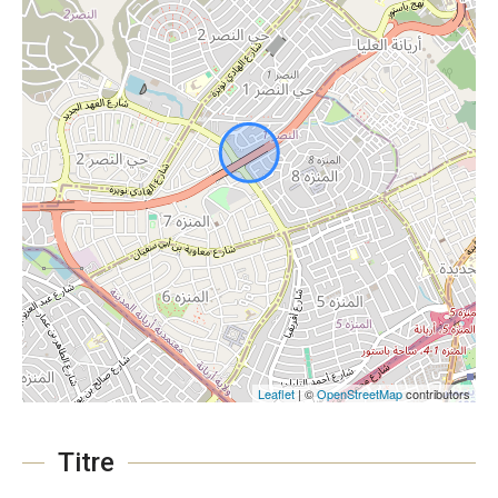
Leaflet
| ©
OpenStreetMap
contributors
Titre