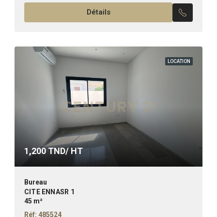
– Un...
Détails
LOCATION
1,200
TND/ HT
Bureau
CITE ENNASR 1
45 m²
Réf: 485524