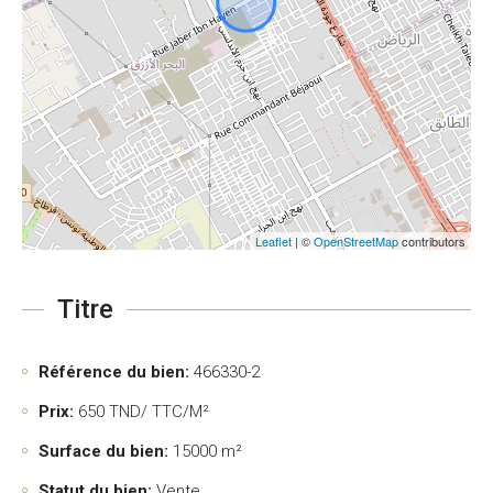
Leaflet
| ©
OpenStreetMap
contributors
Titre
Référence du bien:
466330-2
Prix:
650
TND/ TTC/M²
Surface du bien:
15000 m²
Statut du bien:
Vente