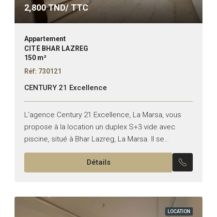
2,800
TND/ TTC
Appartement
CITÉ BHAR LAZREG
150 m²
Réf: 730121
CENTURY 21 Excellence
L’agence Century 21 Excellence, La Marsa, vous
propose à la location un duplex S+3 vide avec
piscine, situé à Bhar Lazreg, La Marsa. Il se
compose de : * Au rez-de-chaussée :...
Détails
LOCATION