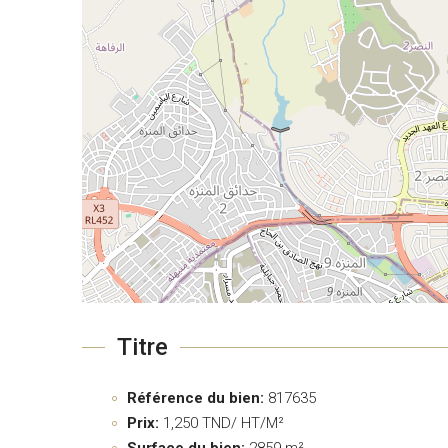
Titre
Référence du bien:
817635
Prix:
1,250
TND/ HT/M²