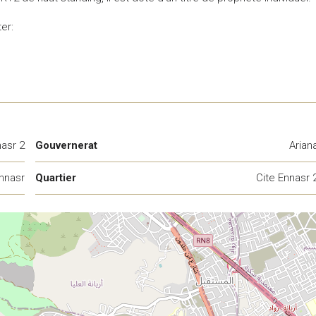
er:
nasr 2
Gouvernerat
Arian
nnasr
Quartier
Cite Ennasr 