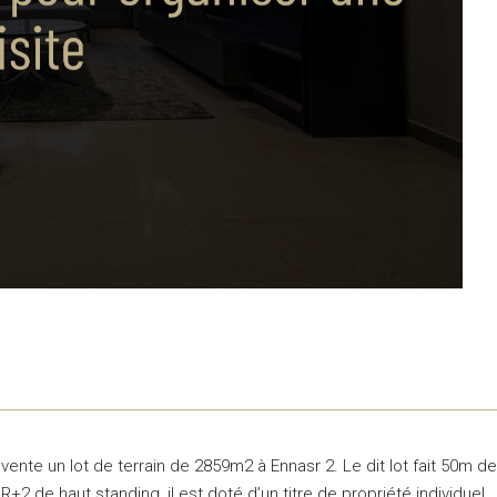
ente un lot de terrain de 2859m2 à Ennasr 2. Le dit lot fait 50m de
 de haut standing, il est doté d’un titre de propriété individuel.