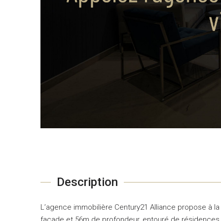
Description
L’agence immobilière Century21 Alliance propose à la v
façade et 56m de profondeur, entouré de résidences R+2