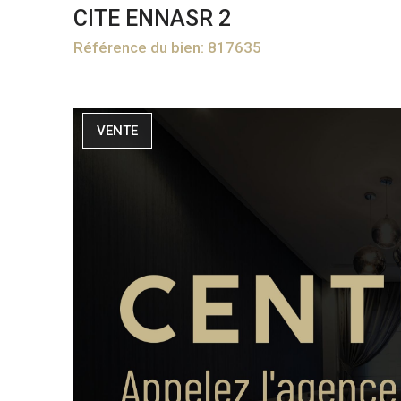
CITE ENNASR 2
Référence du bien: 817635
VENTE