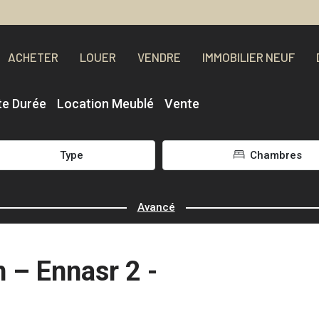
ACHETER
LOUER
VENDRE
IMMOBILIER NEUF
te Durée
Location Meublé
Vente
Type
Chambres
Avancé
n – Ennasr 2 -