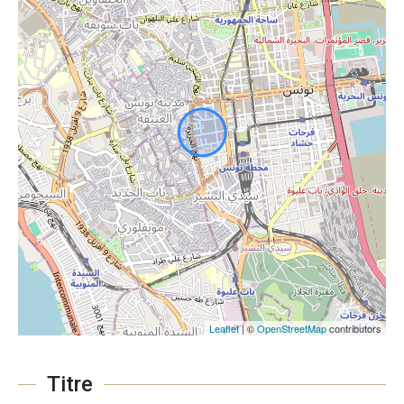
Leaflet
| ©
OpenStreetMap
contributors
Titre