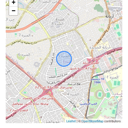
+
−
Leaflet
| ©
OpenStreetMap
contributors