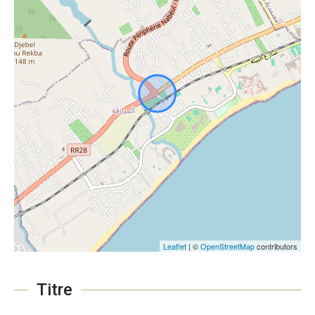
Leaflet
| ©
OpenStreetMap
contributors
Titre