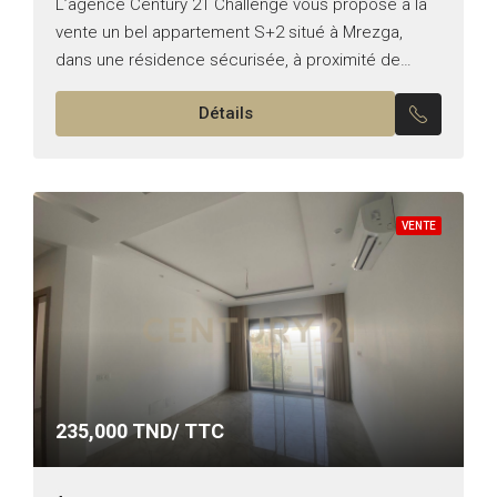
L’agence Century 21 Challenge vous propose à la
vente un bel appartement S+2 situé à Mrezga,
dans une résidence sécurisée, à proximité de
toutes les commodités et de la plage.
Détails
L’appartement se...
VENTE
235,000
TND/ TTC