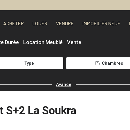
ACHETER
LOUER
VENDRE
IMMOBILIER NEUF
te Durée
Location Meublé
Vente
Type
Chambres
Avancé
t S+2 La Soukra