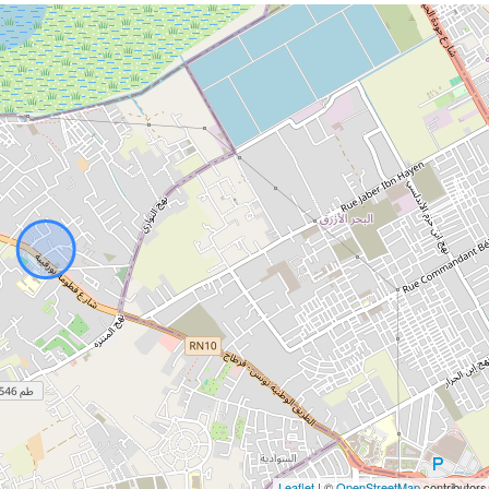
Leaflet
| ©
OpenStreetMap
contributors