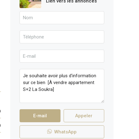
Lien vers les annonces
a
E-mail
Appeler
a
WhatsApp