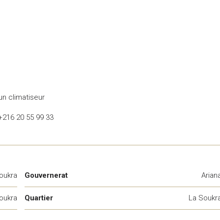
un climatiseur
:+216 20 55 99 33
oukra
Gouvernerat
Arian
oukra
Quartier
La Soukr