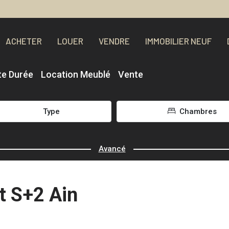
ACHETER
LOUER
VENDRE
IMMOBILIER NEUF
te Durée
Location Meublé
Vente
Type
Chambres
Avancé
t S+2 Ain