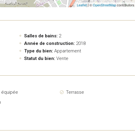
Leaflet
| ©
OpenStreetMap
contributors
Salles de bains:
2
Année de construction:
2018
Type du bien:
Appartement
Statut du bien:
Vente
e équipée
Terrasse
n
g