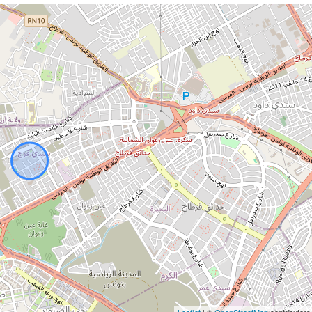
Leaflet
| ©
OpenStreetMap
contributors