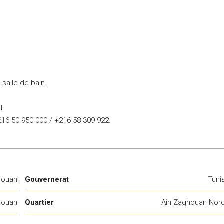
salle de bain.
DT
216 50 950 000 / +216 58 309 922.
houan
Gouvernerat
Tuni
houan
Quartier
Ain Zaghouan Nor