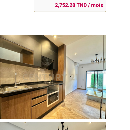
2,752.28 TND / mois