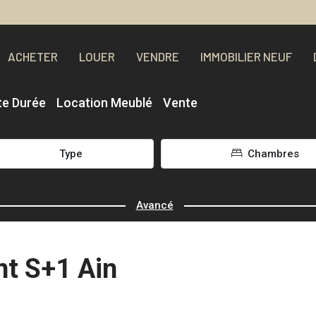
ACHETER
LOUER
VENDRE
IMMOBILIER NEUF
te Durée
Location Meublé
Vente
Type
Chambres
Avancé
nt S+1 Ain